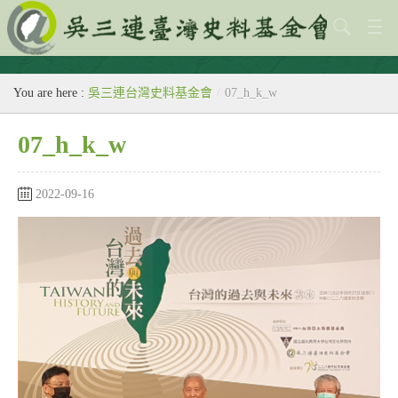
關於本會
You are here :
吳三連台灣史料基金會
/
07_h_k_w
歷史教室
07_h_k_w
專題
出版刊物
2022-09-16
歷年活動
館藏查詢
台灣史料中心