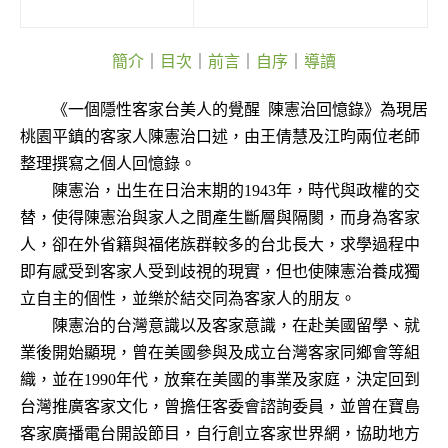
簡介
｜
目次
｜
前言
｜
自序
｜
導讀
《一個隱性客家台美人的覺醒 陳憲治回憶錄》為現居
桃園平鎮的客家人陳憲治口述，由王倩慧及江昀兩位老師
整理撰寫之個人回憶錄。
陳憲治，出生在日治末期的1943年，時代與政權的交
替，使得陳憲治與家人之間產生斷層與隔閡，而身為客家
人，卻在外省籍與福佬族群較多的台北長大，求學過程中
即有感受到客家人受到歧視的現實，但也使陳憲治養成獨
立自主的個性，並樂於結交同為客家人的朋友。
陳憲治的台灣意識以及客家意識，在赴美國留學、就
業後開始顯現，曾在美國參與及成立台灣客家同鄉會等組
織，並在1990年代，放棄在美國的事業及家庭，決定回到
台灣推廣客家文化，曾擔任客委會諮詢委員，並曾在寶島
客家廣播電台開設節目，自行創立客家世界網，協助地方