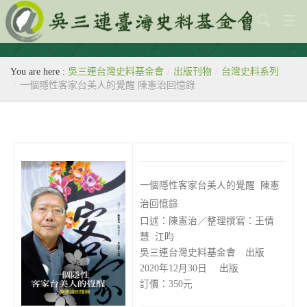
關於本會
You are here :
吳三連台灣史料基金會
/
出版刊物
/
台灣史料系列
歷史教室
/
一個隱性客家台美人的覺醒 陳憲治回憶錄
專題
出版刊物
歷年活動
一個隱性客家台美人的覺醒 陳憲
館藏查詢
治回憶錄
口述：陳憲治／整理撰寫：王倩
台灣史料中心
慧 江昀
吳三連台灣史料基金會 出版
2020年12月30日 出版
訂價：350元