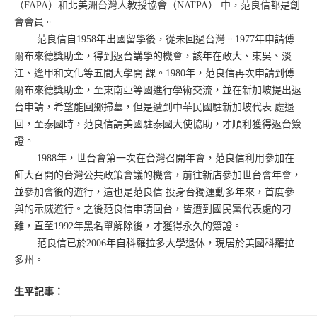
（FAPA）和北美洲台灣人教授協會（NATPA） 中，范良信都是創
會會員。
范良信自1958年出國留學後，從未回過台灣。1977年申請傅
爾布來德獎助金，得到返台講學的機會，該年在政大、東吳、淡
江、逢甲和文化等五間大學開 課。1980年，范良信再次申請到傅
爾布來德獎助金，至東南亞等國進行學術交流，並在新加坡提出返
台申請，希望能回鄉掃墓，但是遭到中華民國駐新加坡代表 處退
回，至泰國時，范良信請美國駐泰國大使協助，才順利獲得返台簽
證。
1988年，世台會第一次在台灣召開年會，范良信利用參加在
師大召開的台灣公共政策會議的機會，前往新店參加世台會年會，
並參加會後的遊行，這也是范良信 投身台獨運動多年來，首度參
與的示威遊行。之後范良信申請回台，皆遭到國民黨代表處的刁
難，直至1992年黑名單解除後，才獲得永久的簽證。
范良信已於2006年自科羅拉多大學退休，現居於美國科羅拉
多州。
生平記事：