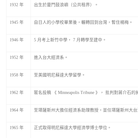
1932 年
出生於廈門鼓浪嶼（公共租界）。
1945 年
自日人的小學校畢業後，輾轉回到台灣，暫住楊梅。
1946 年
5 月考上新竹中學， 7 月轉學至建中。
1952 年
進入台大經濟系。
1958 年
至美國明尼蘇達大學留學。
1962 年
匿名投稿 《 Minneapolis Tribune 》， 批判
1964 年
至堪薩斯州大擔任經濟系助理教授，並任堪薩斯州大台
1965 年
正式取得明尼蘇達大學經濟學博士學位。