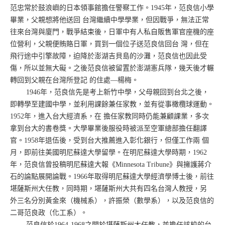
范忠常於鼓浪嶼的日本領事館擔任警察工作。1945年，范良信小學
畢業，父親想將他送回 台灣繼續中學學業，但因戰爭，無法正常
往來台灣與廈門，戰爭結束後，日軍中有人私自販售軍官座機的座
位營利，父親便賄賂日軍，買到一個位子送范良信回台 灣，但在
飛行途中引擎故障，迫降於澎湖吉貝島的沙灘，范良信也因此受
傷，所以並無大礙。之後范良信被留置於澎湖憲兵隊，幾天後才輾
轉回到父親在台灣所登記 的住處—楊梅。
1946年，范良信先是考上新竹中學，父母親回到台北之後，
即轉學至建國中學，並利用課餘兼任家教，並有從事橄欖球運動。
1952年，進入台大經濟系，在 擔任家教同時仍能兼顧課業，多次
拿到台大的書卷獎。大學畢業後服役時被派至空軍總部擔任翻譯
官。1958年退伍後，受到台大推薦進入彰化銀行，但僅工作兩 個
月，即前往美國明尼蘇達大學留學。在明尼蘇達大學時期，1962
年，范良信曾投稿明尼蘇達大報《Minnesota Tribune》與擁護蔣介
石的論點展開論戰。1966年取得明尼蘇達大學經濟學博士後，前往
堪薩斯州大任教，同時期，堪薩斯州大共有四名台灣人教授，另
外三名分別黃金來（機械系），許振榮（數學系），以及范良信的
二哥范良政（化工系）。
范良信於1964-1968之間於堪薩斯州大任教，並擔任該校的台