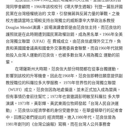
灣同學會顧問。1966年該校校刊《堪大學生週報》刊登一篇批評國
民黨在台灣極權統治的 文章，引發擁蔣與反蔣力量的筆戰。之後
校方邀請當時立場較支持台灣獨立的威斯康辛大學政治系教授
Douglas Mendel演講，該場演講會即是由范良信主持，而范良信的
護照就是在此時期遭到國民黨政權註銷，成為黑名單。1966年全美
台灣獨立聯盟（UFAI）在 費城成立，由范良信處理外交工作，負
責和美國國會議員和國會外交事務委員會聯繫。而自1960年代就開
始投入台灣人運動的范良信，也被多數台灣人視為獨立 運動的前
輩。
在堪薩斯州大時期，范良信大部分時間都在從事台獨運動，
影響到該校的升等機會。因此在1968年，范良信即轉往願意提供副
教授職位的科羅拉多大學服務。 1970年世界性的台灣獨立聯盟
（WUFI）成立，范良信因為地處偏遠，並未正式加入成為盟員，
但有事情仍會前往幫忙；1972年也曾邀請彭明敏至科羅拉 多大學
演講。1973年，黃彰輝、黃武東兩位牧師發起「台灣人民自決運
動」，范良信以經濟學者的身份受邀參加，在華盛頓舉行的記者會
中，回應記者們提出的 經濟問題。進入1980年代，范良信曾為
1981年創刊的《台灣公論報》寫稿，而在台灣人公共事務會