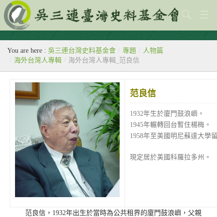
關於本會
You are here :
吳三連台灣史料基金會
/
專題
/
人物篇
歷史教室
/
海外台灣人專輯
/
海外台灣人專輯_范良信
專題
范良信
出版刊物
1932年生於廈門鼓浪嶼。
歷年活動
1945年輾轉回台暫住楊梅。
1958年至美國明尼蘇達大學
館藏查詢
現定居於美國科羅拉多州。
台灣史料中心
范良信，1932年出生於當時為公共租界的廈門鼓浪嶼，父親