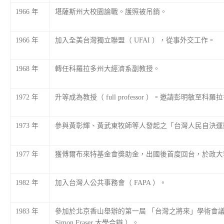
1966 年
堪薩斯州大校園論戰。護照被吊銷。
1966 年
加入全美台灣獨立聯盟（ UFAI ），從事外交工作。
1968 年
轉任科羅拉多州大經濟系副教授。
1972 年
升等成為教授（ full professor ）。邀請彭明敏至科
1973 年
參與黃彰輝、黃武東牧師等人發起之「台灣人民自決運
1977 年
獲傅爾布來特基金會獎助金，出國後首度回台，於政大
1982 年
加入台灣人公共事務會（ FAPA ）。
1983 年
參加於北京香山舉辦的第一屆 「台灣之將來」學術會
Simon Fraser 大學合辦 ）。