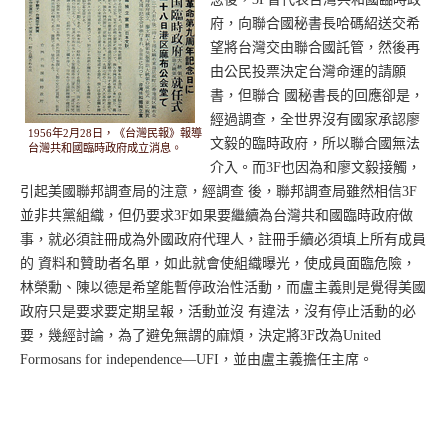
府，向聯合國秘書長哈碼紹送交希
望將台灣交由聯合國託管，然後再
由公民投票決定台灣命運的請願
書，但聯合 國秘書長的回應卻是，
經過調查，全世界沒有國家承認廖
1956年2月28日，《台灣民報》報導
文毅的臨時政府，所以聯合國無法
台灣共和國臨時政府成立消息。
介入。而3F也因為和廖文毅接觸，
引起美國聯邦調查局的注意，經調查 後，聯邦調查局雖然相信3F
並非共黨組織，但仍要求3F如果要繼續為台灣共和國臨時政府做
事，就必須註冊成為外國政府代理人，註冊手續必須填上所有成員
的 資料和贊助者名單，如此就會使組織曝光，使成員面臨危險，
林榮勳、陳以德是希望能暫停政治性活動，而盧主義則是覺得美國
政府只是要求要定期呈報，活動並沒 有違法，沒有停止活動的必
要，幾經討論，為了避免無謂的麻煩，決定將3F改為United
Formosans for independence—UFI，並由盧主義擔任主席。