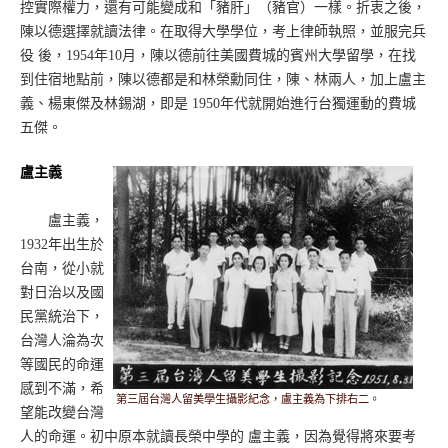
控實際權力，還有可能變成和「豬肝」（豬官）一樣。折衷之後，
陳以德選擇就讀法律。在取得大學學位，考上律師執照，並服完兵
役 後，1954年10月，陳以德前往美國費城的賓州大學留學，在找
到住宿地點前，陳以德都是和林榮勳同住，陳、林兩人，加上盧主
義、楊東傑及林錫湖，即是 1950年代就開始進行台獨運動的費城
五傑。
盧主義
盧主義，
1932年出生於
台南，從小就
對日治以及國
民黨統治下，
台灣人淪為次
等國民的命運
感到不滿，希
第三屆台灣人留美學生攝影紀念，盧主義為下排右二。
望能改變台灣
人的命運。初中原本就讀長榮中學的 盧主義，因為覺得將來要考