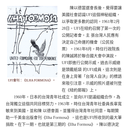
陳以德當選會長後，覺得要讓
美國社會認識UFI這個神秘組織，
以爭取更多數的認同，1961年2月
28日，UFI在紐約召開了第一次的
公開記者會，主 張台灣人民應有
決定自己命運的機會（公民投
票）。1961年8月，時任行政院長
的陳誠將於聯合國大會中演說，
UFI即進行公開示威，過去示威總
是頭戴紙袋 的UFI成員，這次則是
在身上背著「台灣人自決」的標語
UFI會刊：《ILHA FORMOSA》。
來吸引注意，示威的照片還被刊登
在《紐約郵報》上。
1960年，日本的台灣青年社成立，並向UFI提議組織合作，為
台灣獨立這個共同目標努力。1963年，時任台灣青年社委員長辜寬
敏來到美國，並和陳 以德會面，並獲得台灣青年社同意，每期贊
助一千美金出版會刊《Ilha Formosa》，這也是UFI所收到的最大筆
捐款。在下一期，也就是第三期的《Ilha Formosa》，陳以德決定