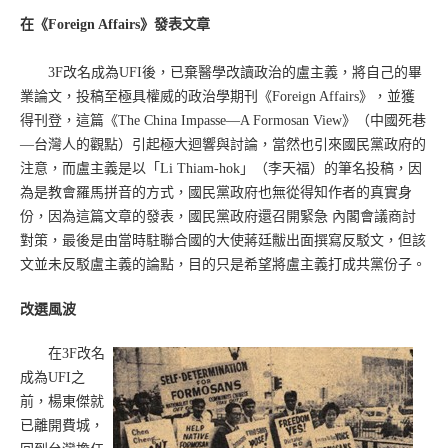
在《Foreign Affairs》發表文章
3F改名成為UFI後，已棄醫學改讀政治的盧主義，將自己的畢
業論文，投稿至極具權威的政治學期刊《Foreign Affairs》，並獲
得刊登，這篇《The China Impasse—A Formosan View》（中國死巷
—台灣人的觀點）引起極大迴響與討論，當然也引來國民黨政府的
注意，而盧主義是以「Li Thiam-hok」（李天福）的筆名投稿，因
為是教會羅馬拼音的方式，國民黨政府也無從得知作者的真實身
份，因為這篇文章的發表，國民黨政府還召開緊急 內閣會議商討
對策，最後是由當時駐聯合國的大使蔣廷黻出面撰寫反駁文，但該
文並未反駁盧主義的論點，目的只是希望將盧主義打成共黨份子。
改選風波
在3F改名
成為UFI之
前，楊東傑就
已離開費城，