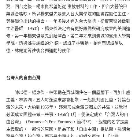
灣。回台之後，楊東傑希望能從 事放射科的工作，但台大醫院已
無適合職缺，所以楊東傑先是進入台大醫學院的圖書館擔任主任，
等待職位出缺的機會，一年多後才進入台大醫院，從實習醫師做到
主治醫師。1953年，楊東傑決定去有更好設備與研究成果的美國進
修。第一年楊東傑是先到紐澤西，第二年才來到費城的賓州大學醫
學院，透過姊夫謝緯的介 紹，認識了林榮勳，並進而認識陳以
德、林錫湖等往後台獨運動的伙伴。
台灣人的自由台灣
陳以德、楊東傑、林榮勳在費城同住在一個屋簷下，再加上盧
主義、林錫湖，五人每逢週末都會相聚，一起批判國民黨，討論台
灣的未來。大約到1955年， 逐漸形成台灣要獨立的共識，並覺得
必須成立團體來做一些事，1956年1月，便決定成立「台灣人的自
由台灣」（Formosan’s Free Formosa，簡稱3F）。組織的名字是盧
主義取的，一部份的原因，是為了和「自由中國」相抗衡，強調台
灣是台灣人的台灣，而不是中國人的，組織名再加 上「台灣