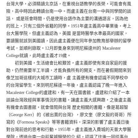
台灣大學，必須精讀北京話，在重視台語教學的長榮，可能會有風
險，高中時因此轉讀台南一中。而盧主義在台南一中與同學間的談
話， 或是班會時間，仍是使用台語作為主要的溝通語言，因為他
的班上，只有三個外省籍的同學。1951年盧主義高中畢業後，考上
台大醫學院，但盧主義認為，美國 是當時醫學水準最高的國家，
要讀醫就該到美國讀，因此盧主義便在同年參加教育部舉辦的留學
考試，並順利錄取。12月即隻身來到明尼蘇達州的 Macalester
College就讀，此時盧主義才19歲。
初到美國，生活總會比較艱苦，盧主義即使有來自家庭的援
助，仍然需要半工半讀，才能負擔所有的開支。而在暑假期間來到
像芝加哥這樣的大城市工讀時，盧 主義便有機會認識不同學校中
的台灣留學生。來到明尼蘇達一年後，盧主義認識了晚一年進入
Macalester College的盧建和，有一天在圖書館，盧建和介紹了一本
談論台灣政經與軍事情況的書籍，讓盧主義大感興趣，之後盧主義
有機會去圖書館，就會借閱與台灣 歷史相關的書籍，像是葛超智
（George Kerr）的《被出賣的台灣》，廖文奎（廖文毅的哥哥）所
寫的《Formosa Speaks》等等書籍資料，深深的影響了盧主義日後
對台灣前途的思考和行動。1955年，盧主義進入費城的天普大學醫
學院，透過台南一中前輩城錦榮的介 紹，認識了往後一同從事台