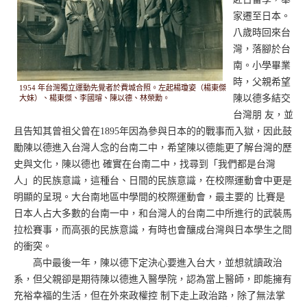
家遷至日本。
八歲時回來台
灣，落腳於台
南。小學畢業
時，父親希望
1954 年台灣獨立運動先覺者於費城合照。左起楊瓊姿（楊東傑
陳以德多結交
大妹）、楊東傑、李國璿、陳以德、林榮勳。
台灣朋 友，並
且告知其曾祖父曾在1895年因為參與日本的的戰事而入獄，因此鼓
勵陳以德進入台灣人念的台南二中，希望陳以德能更了解台灣的歷
史與文化，陳以德也 確實在台南二中，找尋到「我們都是台灣
人」的民族意識，這種台、日間的民族意識，在校際運動會中更是
明顯的呈現。大台南地區中學間的校際運動會，最主要的 比賽是
日本人占大多數的台南一中，和台灣人的台南二中所進行的武裝馬
拉松賽事，而高張的民族意識，有時也會釀成台灣與日本學生之間
的衝突。
高中最後一年，陳以德下定決心要進入台大，並想就讀政治
系，但父親卻是期待陳以德進入醫學院，認為當上醫師，即能擁有
充裕幸福的生活，但在外來政權控 制下走上政治路，除了無法掌