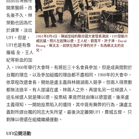
回到台灣擔任
開業醫師，改
名後不久，林
榮勳也因為忙
於課業，淡出
1961年8月4日，陳誠至紐約聯合國大會發表演說，UFI發動示
UFI。但是，
威抗議。照片左起陳以德、王人紀、劉寬平、許子津、David
UFI也是有像
Huang、蔡太太，前排左為許子津的兒子，右為蔡太太的女
兒。
羅福 全、王人
紀等新血的加
入，1960年舉行大會時，有將近三十名會員參加，但是成員間對於
台獨的理念，以及參加組織的理由都不盡相同。1960年的大會中，
依章程改選會長，開始是盧主義與林錫湖兩人競爭，但兩人得票數
都無法過半，有人提議在盧、林兩人之外，再提名另一位候選人，
這名候選人就是陳以德，投票結 果竟然就由陳以德當選，後來盧
主義得知，一開始投票陷入的僵持，其中竟有舞弊的行為，讓盧主
義對所謂台獨的同志大失所望，最後決定離開UFI，費城五傑， 只
剩陳以德還在組織繼續運動。
UFI公開活動