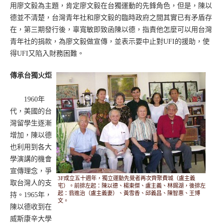
用廖文毅為主題，肯定廖文毅在台獨運動的先鋒角色，但是，陳以
德並不清楚，台灣青年社和廖文毅的臨時政府之間其實已有矛盾存
在，第三期發行後，辜寬敏即致函陳以德，指責他怎麼可以用台灣
青年社的捐款，為廖文毅做宣傳，並表示要中止對UFI的援助，使
得UFI又陷入財務困難。
傳承台獨火炬
1960年
代，美國的台
灣留學生逐漸
增加，陳以德
也利用到各大
學演講的機會
宣傳理念，爭
3F成立五十週年，獨立運動先覺者再次齊聚費城（盧主義
取台灣人的支
宅）。前排左起：陳以德、楊東傑、盧主義、林錫湖，後排左
起：翁進治（盧主義妻）、黃雪香、邱義昌、陳智惠、王博
持。1965年，
文。
陳以德收到在
威斯康辛大學