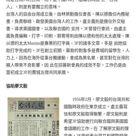
人」，則是有要獨立的意味。
台灣人的自由台灣成立後，由林榮勳擔任會長，陳以德擔任內務秘
書，負責聯絡、啟發美國台灣人的工作，盧主義則是擔任外交秘
書，尋求美國國會，以及聯合國的 支持。3F曾發行會訊，由盧主
義負責編輯，打字、印刷、郵寄等則由陳以德和他的太太處理，陳
以德的太太Maxine是專業的打字員，3F的諸多文章，多是 由她協
助打字完成的。3F在創立初期，募款的對象多是費城的留學生，人
力上，因為在海外從事台獨運動，會成為黑名單，甚至對在台灣的
親人帶來不良影響，因 此在招募新會員的成效不彰，工作仍是由
當初成立3F的費城五傑共同承擔。
協助廖文毅
1956年2月，廖文毅的台灣共和
國臨時政府在東京成立。盧主義寫
信和廖文毅取得聯繫，廖文毅則是
希望3F協助進行向聯合國與美國國
會請願的工作。在 了解廖文毅的理
念後，3F曾代表台灣共和國臨時政