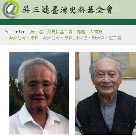
關於本會
You are here :
吳三連台灣史料基金會
/
專題
/
人物篇
歷史教室
/
海外台灣人專輯
/
海外台灣人專輯_陳以德、楊東傑、盧主義
專題
出版刊物
歷年活動
館藏查詢
台灣史料中心