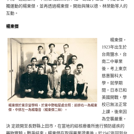
獨運動的楊東傑，並再透過楊東傑，開始與陳以德、林榮勳等人的
互動。
楊東傑
楊東傑，
1923年出生於
台南鹽水，台
南二中畢業
後，考上東京
慈惠醫科大
學。就學期
間，日本已和
美國開戰，學
校已無法正常
楊東傑於東京留學時，於東中野租屋處合照：前排右一為楊東
傑，中排左一為楊瓊音（楊東傑二妹）。
上課，後來因
為空襲嚴重，
決 定疏開至長野縣上田市，在當地的結核療養所進行預防瘧疾的
藥物實驗。戰爭結束，楊東傑在取得畢業證書後，於1947年回到台