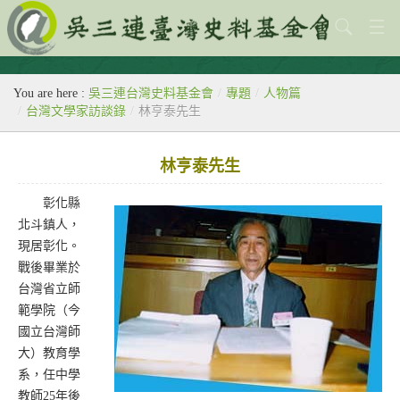
關於本會
You are here :
吳三連台灣史料基金會
/
專題
/
人物篇
歷史教室
/
台灣文學家訪談錄
/
林亨泰先生
專題
林亨泰先生
出版刊物
彰化縣
歷年活動
北斗鎮人，
現居彰化。
館藏查詢
戰後畢業於
台灣省立師
台灣史料中心
範學院（今
國立台灣師
大）教育學
系，任中學
教師25年後