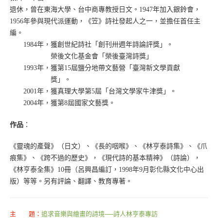
退休，曾在東海大學、台中商專教授日文。1947年加入銀鈴會，
1956年參與現代派運動，《笠》詩社發起人之一，並擔任首任主
編。
1984年，獲創世紀詩社「創刊卅週年詩論評獎」。
榮後文化基金會「榮後臺灣詩獎」
1993年，獲第15屆鹽分地帶文藝營「臺灣新文學貢獻
獎」。
2001年，獲真理大學第5屆「台灣文學家牛津獎」。
2004年，獲第8屆國家文藝獎。
作品
：
《靈魂的產聲》（日文）、《長的咽喉》、《林亨泰詩集》、《爪
痕集》、《跨不過的歷史》，《現代詩的基本精神》（詩論），
《林亨泰全集》10冊（呂興昌編訂，1998年9月彰化縣文化中心出
版）等等。另有評論、翻譯、教育專著。
主 題：
追求音樂與繪畫的詩境──詩人林亨泰專訪