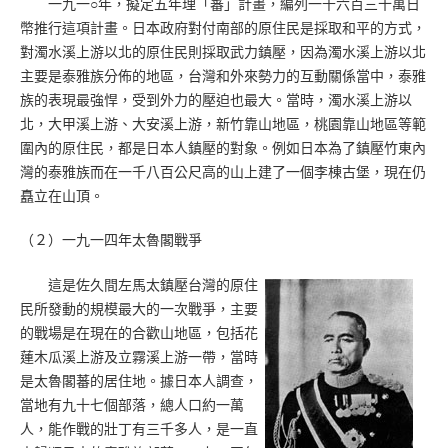
一九一○年，擬定五年理「蕃」計畫，編列一千六百三十萬日
幣推行這項計畫。日本政府對付南部的原住民是採取和平的方式，
對濁水溪上游以北的原住民則採取武力鎮壓，因為濁水溪上游以北
主要是泰雅族分佈的地區，台灣和外來勢力的互動關係當中，泰雅
族的表現最強悍，受到外力的壓迫也最大。當時，濁水溪上游以
北，大甲溪上游、大安溪上游，新竹靠山地區，桃園靠山地區等範
圍內的原住民，都是日本人鎮壓的對象。例如日本為了鎮壓竹東內
灣的泰雅族而在一千八百公尺高的山上建了一個李棟古堡，現在仍
矗立在山頂。
（２）一九一四年太魯閣戰爭
這是佐久間左馬太鎮壓台灣的原住
民所發動的規模最大的一次戰爭，主要
的戰場是在現在的合歡山地區，包括花
蓮木瓜溪上游及立霧溪上游一帶，當時
是太魯閣蕃的居住地。據日本人調查，
當地有九十七個部落，總人口約一萬
人，能作戰的壯丁有三千多人，是一直