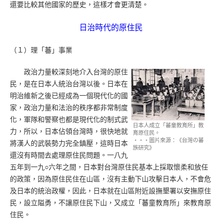
還要比較其他國家的歷史，這樣才會更清楚。
日治時代的原住民
（１）理「蕃」事業
政治力量較深刻地介入台灣的原住
民，是在日本人統治台灣以後。日本在
明治維新之後已經成為一個現代化的國
家，政治力量和法治的秩序都非常制度
化，軍隊和警察也都是現代化的制式武
日本人成立「蕃童教育所」教
力，所以，日本佔領台灣時，很快地就
育原住民。
‧‧‧圖片來源：《台灣の蕃
將漢人的武裝勢力完全鎮壓，這時日本
族研究》
還沒有時間去處理原住民問題。一八九
五年到一九○六年之間，日本對台灣原住民基本上採取懷柔和放任
的政策，因為原住民住在山區，沒有主動下山攻擊日本人，不會危
及日本的統治政權，因此，日本就在山區附近設撫墾署以安撫原住
民，設立隘勇，不讓原住民下山，又成立「蕃童教育所」來教育原
住民。