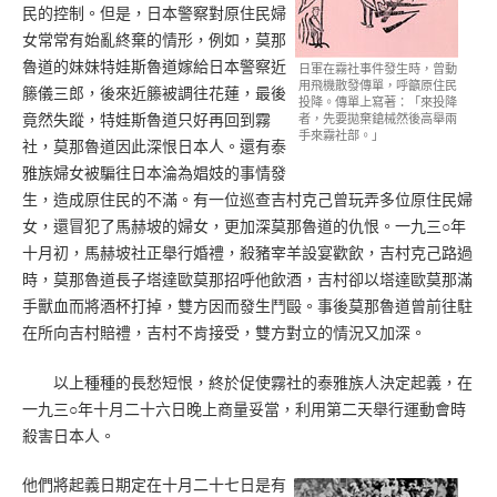
民的控制。但是，日本警察對原住民婦
女常常有始亂終棄的情形，例如，莫那
魯道的妹妹特娃斯魯道嫁給日本警察近
日軍在霧社事件發生時，曾動
用飛機散發傳單，呼籲原住民
籐儀三郎，後來近籐被調往花蓮，最後
投降。傳單上寫著：「來投降
竟然失蹤，特娃斯魯道只好再回到霧
者，先要拋棄鎗械然後高舉兩
手來霧社部。」
社，莫那魯道因此深恨日本人。還有泰
雅族婦女被騙往日本淪為娼妓的事情發
生，造成原住民的不滿。有一位巡查吉村克己曾玩弄多位原住民婦
女，還冒犯了馬赫坡的婦女，更加深莫那魯道的仇恨。一九三○年
十月初，馬赫坡社正舉行婚禮，殺豬宰羊設宴歡飲，吉村克己路過
時，莫那魯道長子塔達歐莫那招呼他飲酒，吉村卻以塔達歐莫那滿
手獸血而將酒杯打掉，雙方因而發生鬥毆。事後莫那魯道曾前往駐
在所向吉村賠禮，吉村不肯接受，雙方對立的情況又加深。
以上種種的長愁短恨，終於促使霧社的泰雅族人決定起義，在
一九三○年十月二十六日晚上商量妥當，利用第二天舉行運動會時
殺害日本人。
他們將起義日期定在十月二十七日是有