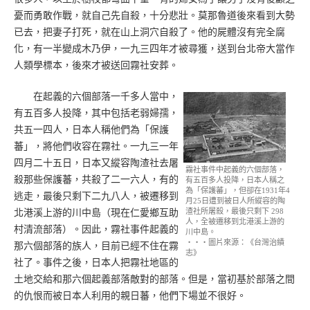
憂而勇敢作戰，就自己先自殺，十分悲壯。莫那魯道後來看到大勢
已去，把妻子打死，就在山上洞穴自殺了。他的屍體沒有完全腐
化，有一半變成木乃伊，一九三四年才被尋獲，送到台北帝大當作
人類學標本，後來才被送回霧社安葬。
在起義的六個部落一千多人當中，
有五百多人投降，其中包括老弱婦孺，
共五一四人，日本人稱他們為「保護
蕃」，將他們收容在霧社。一九三一年
四月二十五日，日本又縱容陶渣社去屠
霧社事件中起義的六個部落，
殺那些保護蕃，共殺了二一六人，有的
有五百多人投降，日本人稱之
為「保護蕃」，但卻在1931年4
逃走，最後只剩下二九八人，被遷移到
月25日遭到被日人所縱容的陶
渣社所屠殺，最後只剩下 298
北港溪上游的川中島（現在仁愛鄉互助
人，全被遷移到北港溪上游的
村清流部落）。因此，霧社事件起義的
川中島。
‧‧‧圖片來源：《台灣治績
那六個部落的族人，目前已經不住在霧
志》
社了。事件之後，日本人把霧社地區的
土地交給和那六個起義部落敵對的部落。但是，當初基於部落之間
的仇恨而被日本人利用的親日蕃，他們下場並不很好。