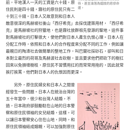
前，平地漢人一天的工資是六十錢，原
待，甚至淪落為娼妓的悲慘命
運。
住民則是四十錢，霧社的原住民只有二
十到三十錢。日本人又故意到和日本人
敵意很深的馬赫坡社後山「西仔希克」去採伐建築用材，「西仔希
克」是馬赫坡社的狩獵地，也是霧社放群祖先發源的聖地。這件事
對馬赫坡社的打擊很大，使他們對日本人產生仇恨心理。日本人在
分配工作時，依照和日本人的合作程度來分配不同的工作，例如讓
最親日的陶渣社去做簡單的整地工作，叫巴蘭社採砂石，卻叫和日
本對立最烈的荷哥及馬赫波社去砍樹，並且要求他們把砍下的樹扛
回來以免損壞樹枝，原住民不習慣用扛的而常常用拖的，因此就常
挨打挨罵，他們對日本人的仇恨因而更深。
另外，原住民婦女和日本人之間曾
經發生一些問題。日本人在統治台灣的
五十年當中，很少和台灣人結婚，不
過，日本政府卻鼓勵駐在山地的日本警
察和原住民領袖的女兒結婚，這樣，可
以讓日本警察安心住在山地，同時，和
原住民領袖結成姻親，可以加強對原住