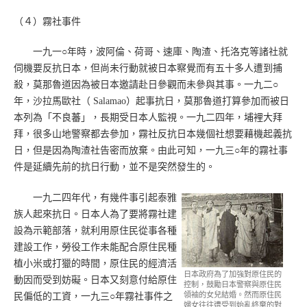
（４）霧社事件
一九一○年時，波阿倫、荷哥、速庫、陶渣、托洛克等諸社就
伺機要反抗日本，但尚未行動就被日本察覺而有五十多人遭到捕
殺，莫那魯道因為被日本邀請赴日參觀而未參與其事。一九二○
年，沙拉馬歐社（ Salamao）起事抗日，莫那魯道打算參加而被日
本列為「不良蕃」，長期受日本人監視。一九二四年，埔裡大拜
拜，很多山地警察都去參加，霧社反抗日本幾個社想要藉機起義抗
日，但是因為陶渣社告密而放棄。由此可知，一九三○年的霧社事
件是延續先前的抗日行動，並不是突然發生的。
一九二四年代，有幾件事引起泰雅
族人起來抗日。日本人為了要將霧社建
設為示範部落，就利用原住民從事各種
建設工作，勞役工作未能配合原住民種
植小米或打獵的時間，原住民的經濟活
日本政府為了加強對原住民的
動因而受到妨礙。日本又刻意付給原住
控制，鼓勵日本警察與原住民
領袖的女兒結婚。然而原住民
民偏低的工資，一九三○年霧社事件之
婦女往往遭受到始亂終棄的對