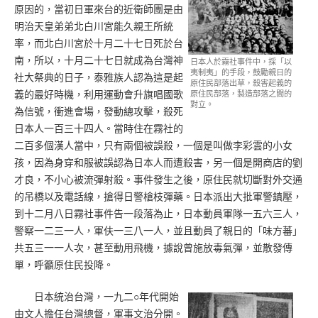
原因的，當初日軍來台的近衛師團是由
明治天皇弟弟北白川宮能久親王所統
率，而北白川宮於十月二十七日死於台
南，所以，十月二十七日就成為台灣神
日本人於霧社事件中，採「以
夷制夷」的手段，鼓勵親日的
社大祭典的日子，泰雅族人認為這是起
原住民部落出草，殺害起義的
義的最好時機，利用運動會升旗唱國歌
原住民部落，製造部落之間的
對立。
為信號，衝進會場，發動總攻擊，殺死
日本人一百三十四人。當時住在霧社的
二百多個漢人當中，只有兩個被誤殺，一個是叫做李彩雲的小女
孩，因為身穿和服被誤認為日本人而遭殺害，另一個是開商店的劉
才良，不小心被流彈射殺。事件發生之後，原住民就切斷對外交通
的吊橋以及電話線，搶得日警槍枝彈藥。日本派出大批軍警鎮壓，
到十二月八日霧社事件告一段落為止，日本動員軍隊一五六三人，
警察一二三一人，軍伕一三八一人，並且動員了親日的「味方蕃」
共五三一一人次，甚至動用飛機，據說曾施放毒氣彈，並散發傳
單，呼籲原住民投降。
日本統治台灣，一九二○年代開始
由文人擔任台灣總督，軍事文治分開。