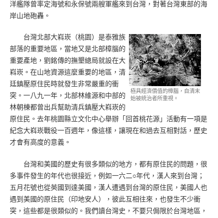
洋艦隊曾率定海號和永保號兩艘軍艦來到台灣，對著台灣東部的海
岸山地砲轟。
台灣北部大嵙崁（桃園）是泰雅族
部落的重要地區，當地又是北部樟腦的
重要產地，劉銘傳的撫墾總局就設在大
嵙崁。在山地資源這麼重要的地區，清
廷鎮壓原住民時就發生非常嚴重的衝
極具經濟價值的樟腦，自清末
突。一八九一年，北部林維源和中部的
始被統治者所重視。
林朝棟都曾出兵幫助清兵鎮壓大嵙崁的
原住民。去年桃園縣立文化中心舉辦「回首桃花源」活動有一項是
紀念大嵙崁戰役一百週年，像這樣，讓現在和過去互相對話，歷史
才會有高度的意義。
台灣和美國的歷史有很多類似的地方，都有原住民的問題，很
多事件發生的年代也很接近，例如一六二○年代，漢人來到台灣；
五月花號也從英國到達美國，漢人遭遇到台灣的原住民，美國人也
遇到美國的原住民（印地安人），彼此互相往來，也發生不少衝
突，這些都是很類似的。我們讀台灣史，不要只侷限於台灣地區，