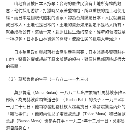
山地資源被日本人掠奪：台灣的原住民沒有土地所有權的觀
念，他們採用游耕，打獵時又跟著獵物跑，所以重視的是土地使用
權。而日本是個現代體制的國家，認為台灣歸屬日本，人民就要變
成日本人，土地也是日本的，土地的資源如果認定不是私人所有，
就要成為公有。這樣一來，對原住民生活的空間、經濟的領域就是
一種掠奪，日本對山林資源的開發，使原住民的獵場大量減少。
日本殖民政府與部落社會產生嚴重衝突：日本派很多警察駐在
山地，警察的權威超越了原來部落的領袖，對原住民部落造成很大
的衝擊。
（３）莫那魯道的生平（一八八二～一九三○）
莫那魯道（Mona Rudao）一八八二年出生於霧社馬赫坡泰雅人
部落，為馬赫波首領魯道巴伊 （ Rudao Bai ）的長子，一九三○年
十月二十七日，他領導發動霧社族人起義抗日，爆發震驚島內外的
「霧社事件」，他的兩個兒子塔達歐莫那（Tadao Mona）和巴薩歐
莫那（Bassao Mona）也參與其事。一九三○年十二月一日，莫那魯
道自殺身亡。