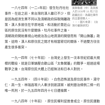
一八七四年（一二○年前）發生牡丹社社
莫那魯道（中）及其族
人於1930年 10 月27日
事件，在這之前，來台灣的漢人雖已不少，但
起義抗日，為霧社事件
的主要領導人。
是因為經濟生業不同以及清朝政府採取隔離政
‧‧‧圖片來源：《台
策，漢人多居住在平原地區，和活動於靠近山
灣の蕃族研究》
區的原住民沒有什麼關係。牡丹社事件之後，
清朝政府開始重視山地統治及山地資源的開發而有「開山撫蕃」政
策，這時，漢人和原住民之間才有相當密切的關係，不過雙方往往
產生很多衝突。
一九一四年（七十年前），台灣史上發生一次本世紀初最大規
模的戰役，就是日軍鎮壓合歡山區「太魯閣蕃」的戰爭。經過這場
戰爭之後，台灣原住民大體上已經無法和日本人對抗。
一九五四年、（四十年前），白色恐怖波及原住民事件，湯守
仁、高一生、林瑞昌等六人牽涉到匪諜案，被判懲治條例二條一的
唯一死刑，於一九五四年四月十七日遭槍斃。
一九八四年（十年前），原住民權利促進會成立，原住民運動