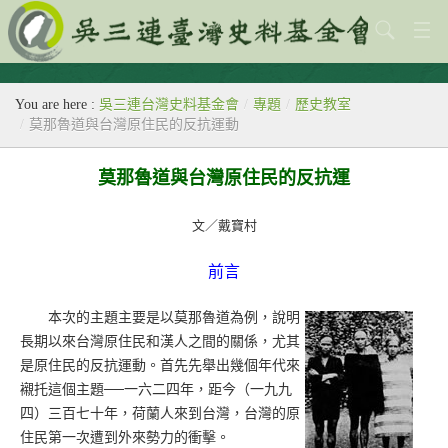
關於本會
You are here :
吳三連台灣史料基金會
/
專題
/
歷史教室
歷史教室
/
莫那魯道與台灣原住民的反抗運動
專題
莫那魯道與台灣原住民的反抗運
出版刊物
文／戴寶村
歷年活動
前言
館藏查詢
本次的主題主要是以莫那魯道為例，說明
台灣史料中心
長期以來台灣原住民和漢人之間的關係，尤其
是原住民的反抗運動。首先先舉出幾個年代來
襯托這個主題──一六二四年，距今（一九九
四）三百七十年，荷蘭人來到台灣，台灣的原
住民第一次遭到外來勢力的衝擊。