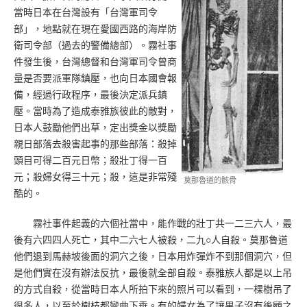
當時日本在台灣設有「台灣軍司令
部」，地點就在現在愛國西路的海岸防
衛司令部（過去的警備總部）。霧社事
件發生後，台灣總督和台灣軍司令曾商
量是否要派軍隊鎮壓，也向日本國會報
備，經過行政程序，最後決定派兵鎮
壓。當時為了造成泰雅族彼此的敵對，
日本人鼓勵他們出草，定出獎金以獎勵
親日部落去殺害起事的那些部落：殺掉
頭目可得二百元日幣；殺壯丁得一百
元；殺婦女得三十元；殺，這是非常殘
莫那魯道的骸骨
酷的。
霧社事件起義的六個社當中，能作戰的壯丁共一二三六人，最
後有六四四人死亡，其中二六七人被殺，二九○人自殺。莫那魯道
他們退到馬赫坡後面的洞穴之後，日本用炸彈炸不到那個洞穴，但
是他們實在沒有辦法反抗，最後就全部自殺。泰雅族人都是以上吊
的方式自殺，從當時日本人所拍下來的照片可以看到，一棵樹吊了
很多人，以至於樹枝都彎曲下垂。有的婦女為了讓男子沒有後顧之