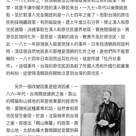
化。一八七四年之，前清朝統治台灣採取海禁和山禁的政策。海
禁，就是不讓中國大陸的漢人移民來台，一九七○年代以後開始放
鬆，至於對漢人完全開放則是一八七四年之後了。而對台灣的原住
民則採隔離政策，有防隘設施，建土牛或立石分界，禁止漢人和原
住民通婚，派通事駐在漢人和原住民邊界地區，實施間接統治，將
原住民視同化外，意思是，清朝的政治、教育不及於原住民。因
此，一八七一年排灣族人殺害琉球人的事件，日本找清朝政府談判
時，清廷很自然地就表示那裡是清朝的化外之地，是他們所不能管
轄的，一八七四年日本因而出兵牡丹社，就是所謂「牡丹社事
件」。這個事件，台灣的原住民因為殺了外國人而和外國引起嚴重
的糾紛，這使得清朝政府開始注意到台灣的原住民。
另外一個改變因素是經濟因素。一
八六○年代，台灣開放通商之後，靠山
的樟腦和山坡地的茶是很重要的經濟作
物，要開拓這種產業的話，自然會和原
住民發生衝突。於是，沈葆楨來到台灣
之後，就提出「開山撫蕃」的政策，開
發山地，北部由羅大春開闢從宜蘭到蘇