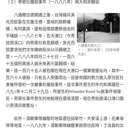
（２）奇密社屠殺事件（一八八八年）與大嵙崁戰役
八通關古道開通之後，台灣總兵吳
光亮駐紮在花蓮玉裡，當地的族群複
雜；有阿美族，還有從南部遷移過去的
平埔族。一八八七年，在大港口（今秀
姑巒溪口）的奇密社有意歸順，吳光亮
八通關古道入口。
就要求他們次年繳納稻米以示歸順之
‧‧‧圖片來源：《日本地理
大系》
意。一八八八年四月二十七日，一百六
十五個阿美族人挑米來表示要歸順，結
果，這一百六十五人被包圍在現在大港口一個軍營遺址內，其中一
百六十人被殺，只有五人突圍而出。這是帝國的勢力進入原住民社
會後所發的一次嚴重的屠殺事件，這次事件發生的年代和美國在一
八九○年十二月二十九日，所發生的Wounded Kneel Su族事件很接
近。奇密社事件發生的地點現在還很清楚，就在秀姑戀溪口港口國
小旁清兵營舊址。
此外，清朝軍隊鎮壓的地區還包括新竹、大安溪上游，花東海
岸等地區。一八八九年，清朝軍隊鎮壓東部原住民時，丁汝昌的北