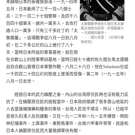
未歸順日本的泰雅族部落。一九一四年
五月，日本動用了三千一百○八個士
兵，三千一百二十七個警察，及四千八
百四十個軍夫，總共一萬多人，去攻打
太魯閣戰爭是佐久間左馬太鎮
壓台灣原住民時，所發動最大
總人口一萬多，只有三千多壯丁的「太
一次規模的戰爭。
魯閣蕃」。這場戰爭從六月一日到八月
‧‧‧圖片來源：《台灣の蕃
族研究》
初，在二千多公尺的山上進行了八十
天，當時日本所設的軍事基地，就在現
在合歡山上的陸軍寒訓基地。當時已經七十歲的佐久間左馬太還親
自到合歡山督導日本軍警作戰，六月二十六日，他在Selaohuni社從
一千四百二十四公尺的懸崖上墜落而受傷，第二年（一九一五年）
八月一日去世。
經過日本的武力鎮壓之後，內山的台灣原住民再也沒有能力反
抗了。在鎮壓原住民的過程當中，日本政府徵調了很多靠山地區的
人去當運補彈藥和糧食的軍伕，台灣人民苦不堪言，所以，已經平
息很久的漢人反抗運動，又在一九一二年和一九一五年爆發，例如
林杞埔事件、土庫事件、東勢角事件、台南六甲事件等等，就是和
日本人鎮壓原住民而大量徵調軍伕有關。