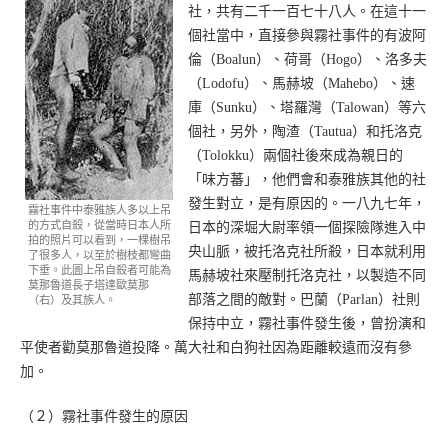
社，共有二千一百七十八人。在這十一
個社當中，直接參與霧社事件的有波阿
倫（Boalun）、荷哥（Hogo）、洛多夫
（Lodofu）、馬赫坡（Mahebo）、速
庫（Sunku）、塔羅灣（Talowan）等六
個社，另外，陶渣（Tautua）和托洛克
（Tolokku）兩個社後來成為親日的
「味方蕃」，他們會和泰雅族其他的社
發生對立，是有原因的。一八九七年，
霧社事件中泰雅族人多以上吊
的方式自殺，從當時日本人所
日本的深堀大尉率領一個探險隊進入中
拍的照片可以看到，一棵樹吊
央山脈，被托洛克社所殺，日本就利用
了很多人，以至於樹枝都彎曲
下垂。此圖上吊自殺者可能為
馬赫坡社來壓制托洛克社，以製造不同
莫那魯道長子塔達歐莫那
部落之間的敵對。巴蘭（Parlan）社則
（右）及其族人。
保持中立，霧社事件發生後，曾扮演和
平使者勸莫那魯道投降。萬大社和白狗社因為距離較遠而沒有參
加。
（２）霧社事件發生的原因