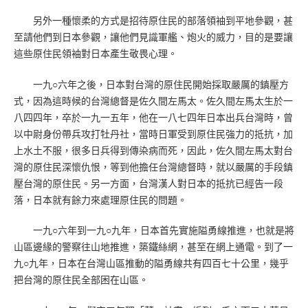
另外一種懷柔的方式是招待原住民的部落領袖到平地參觀，甚
至請他們到日本參觀，讓他們見識軍艦、炮火的威力，目的是要讓
這些原住民領袖對日本產生敬畏心理。
一九○六年之後，日本對台灣的原住民開始採取嚴厲的鎮壓方
式，因為這時候的台灣總督是佐久間左馬太。佐久間左馬太生於一
八四四年，卒於一九一五年，他在一八七四年日本出兵台灣時，曾
以中尉身份帶兵攻打牡丹社，當時日軍受到原住民強力的抵抗，加
上水土不服，很多日兵得到傳染病而死，因此，佐久間左馬太對台
灣的原住民深懷仇恨，等到他擔任台灣總督時，就以嚴厲的手段鎮
壓台灣的原住民。另一方面，台灣漢人對日本的抵抗已經告一段
落，日本就有餘力來處理原住民的問題。
一九○六年到一九○九年，日本首先實施隘勇線推進，也就是將
山區邊緣的警察往山地推進，築鐵絲網，甚至在網上通電。到了一
九○九年，日本在台灣山區推動的隘勇線共有四百七十公里，幾乎
把台灣的原住民全部困在山區。