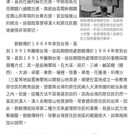
澳，直到花蓮的蘇花古道，中部由吳光
亮開闢八通關古道，南部由袁聞柝開闢
從鳳山到卑南的台東古道，並加強後山
劉銘傳為安撫原住民，採取懷
的統治。這個政策使得漢人和原住民關
柔政策，但仍遭到原住民強烈
的抵抗，於是乃改採高壓的武
係變得非常密切。
力攻擊，結果導致漢人與原住
民之間更嚴重的衝突。
劉銘傳於１８８４年來到台灣，直
到１８９１年離開台灣，這段期間他處劉銘傳於１８８４年來到台
灣，直到１８９１年離開台灣，這段期間他處理原住民的事務採取
兩種方式：其一是設撫墾局，在大溪、屈尺、三峽、鹹菜棚（關
西）、大湖、卓蘭、東勢、埔裡、恆春、卑南、花蓮港、叭哩沙
（三星等地設置撫墾局以開發山地資源，順便在當地成立一些教育
原住民的教育設施，想要將台灣的原住民納入大清帝國的統治系統
之內。但是，這種方法不容易達到目的，因為台灣的原住民仍然一
直反抗漢人，漢人去開發山地資源時，常會遇到原住民的出草。因
此，劉銘傳就採用第二種方式來處理原住民的事務，就是以武力攻
擊鎮壓。劉銘傳時代，攻擊台灣原住民地區的範圍很大，試舉兩例
加以說明。