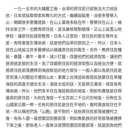
一九一五年的大鎮壓之後，台灣的原住民已經無法大力地反
抗，日本就採取懷柔和教化的方式，繼續設隘勇，派很多警察入
山，開闢很多警備道路，在山上蓋很多駐在所，警察住在山上，維
持治安之外，也教育原住民，並且嚴格管制槍彈。又山上設置山地
學校，讓原住民接受教育。日本人注意到，原住民的衛生條件太
差，有時會發生傳染病，這是他們出草的原因之一，所以，日本人
就在山地設立許多醫療站以維護原住民的衛生。另外，教原住民種
稻、養蠶、養牛、養羊，減少打獵，改變他們的經濟型態，讓他們
逐漸過定居的生活。為了改變原住民的經濟型態以及統治方便，就
將原住民部落遷移到海拔較低的地方居住。一般人都以為原住民是
受到漢人的壓迫才遷到山去，事實上台灣這些南島民族要住在某種
海拔的高度才適合生活，海拔太低的話，天氣熱又潮濕，很容易有
傳染病，所以，他們多半住在海拔稍高的地區，例如布農族是住得
最高的原住民，大約在海拔一千五百到二千公尺的地區，分佈在玉
山國家公園一帶，也有的原住民是住在平地的，像阿美族就住在平
地，所以稱他們為「山胞」是不對的。這些原住民部落被遷村之
後，有些人還一直想要回到舊部落，例如魯凱族的好茶部落被遷移
下來之後，那些老人一直無法習慣而要回到舊部落，就是因為他們