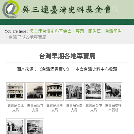
關於本會
You are here :
吳三連台灣史料基金會
/
專題
/
圖象篇
/
台灣印象
歷史教室
/
台灣早期各地專賣局
專題
台灣早期各地專賣局
出版刊物
圖片來源：《台灣酒專賣史》／本會台灣史料中心收藏
歷年活動
館藏查詢
台灣史料中心
專賣局新竹
專賣局基隆
專賣局宜蘭
專賣局台中
專賣局埔裡
專賣局台北
支局
支局
支局
支局
出張所
支局