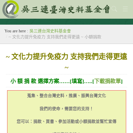
關於本會
You are here :
吳三連台灣史料基金會
歷史教室
/
~ 文化力提升免疫力 支持我們走得更遠 ~ 小額捐款
專題
~
文化力提升免疫力 支持我們走得更遠
出版刊物
~
歷年活動
小 額 捐 款 選擇方案……[填寫]…..[
下載捐款單
]
館藏查詢
蒐集、整合台灣史料，推廣、振興台灣文化
台灣史料中心
我們的使命，需要您的支持！
您可以：捐款、買書、參加活動或小額捐款
並
幫忙宣傳