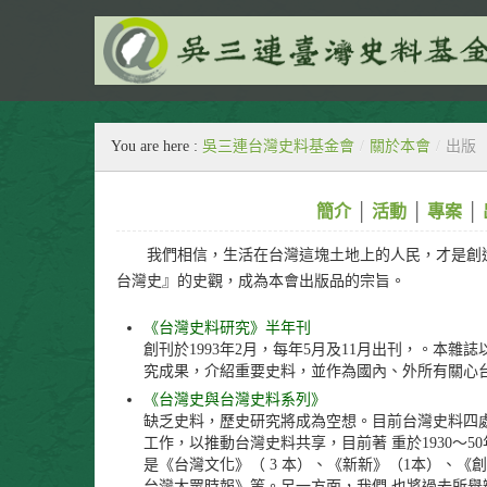
民間的‧生活的‧史料的
You are here :
吳三連台灣史料基金會
/
關於本會
/
出版
簡介
│
活動
│
專案
│
我們相信，生活在台灣這塊土地上的人民，才是創造
台灣史』的史觀，成為本會出版品的宗旨。
《台灣史料研究》半年刊
創刊於1993年2月，每年5月及11月出刊，。本
究成果，介紹重要史料，並作為國內、外所有關心
《台灣史與台灣史料系列》
缺乏史料，歷史研究將成為空想。目前台灣史料四
工作，以推動台灣史料共享，目前著 重於1930～
是《台灣文化》（ 3 本）、《新新》（1本）、《創
台灣大眾時報》等。另一方面，我們 也將過去所舉