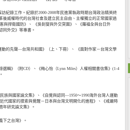
訪紀錄工作。紀錄於2000-2008年民進黨執政時期台灣政治精英終
改革後威權時代的台灣社會及建立民主自由、主權獨立的正常國家過
明憲與捍衛國防》、 《吳釗燮與外交突圍》、《羅福全與台日外
認同外交》等專書。
運動的先聲—台灣共和國》（上、下冊）、 《面對作家－台灣文學
》（附CD）、《梅心怡（Lynn Miles）人權相關書信集》(1-4
。
民族與國家論文集》、《自覺與認同—1950～1990海外台灣人運動
《近代國家的摸索與覺醒－日本與台灣文明開化的進程》、《戒嚴時
0週年研究論文集》。
義下之台灣》。