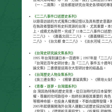
（一、二兩集），這些都是研究台灣史各領域的專
《二二八事件口述歷史系列》
以錄音訪談的方式蒐集口傳記憶以及具有歷史意義
在執政者壟斷所有史料資源的台灣， 尤其重要。
上，成績尤為斐然。完成了 11本二二八事件口述
二二八》、 《嘉義北回二二八》、《嘉義驛前二二
二八》、《台北都 會二二八》、《淡水河域 二二八
《台灣史研究論文集系列》
1995 年台灣割讓日本一百週年；1997年是「
『台灣近百年史研討會』及『二二八 事件五十週年
論文集》二書便是這兩次大型研討會的結晶品。
《台灣歷史人物全集系列》
《吳三連全集》、《楊肇 嘉留真集》、《蔡培火全集
《青春‧逐夢‧台灣國系列》
台 灣因為特殊的歷史背景，從日治時代的日本留
權、尊嚴的坎坷路徑中，始終扮演極其重要的 角
等精神命脈，也投身人權救援，不斷向國際發聲，
2005年起便展開海外台灣人運動口述歷史採訪紀
《發芽》、《建國舵手黃昭堂》、《吃果籽 拜樹