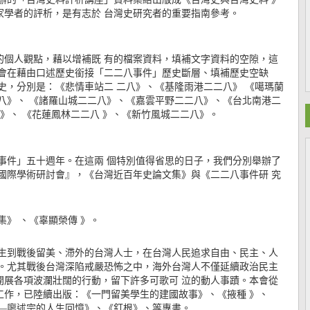
家學者的評析，是有志於 台灣史研究者的重要指南參考。
的個人觀點，藉以增補既 有的檔案資料，填補文字資料的空隙，這
本會在藉由口述歷史銜接「二二八事件」歷史斷層、填補歷史空缺
歷史，分別是：《悲情車站二 二八》、《基隆雨港二二八》 《噶瑪蘭
八》、 《諸羅山城二二八》、《嘉雲平野二二八》、《台北南港二
》、 《花蓮鳳林二二八 》、《新竹風城二二八》。
二二八事件」五十週年。在這兩 個特別值得省思的日子，我們分別舉辦了
國際學術研討會』，《台灣近百年史論文集》與《二二八事件研 究
》 、《辜顯榮傳 》。
學生到戰後留美、滯外的台灣人士，在台灣人民追求自由、民主、人
色。尤其戰後台灣深陷戒嚴恐怖之中，海外台灣人不僅延續政治民主
開展各項波瀾壯闊的行動，留下許多可歌可 泣的動人事蹟。本會從
錄工作，已陸續出版：《一門留美學生的建國故事》、《掖種 》、
頭—廖述宗的人生回憶》、《釘根》、等專書。