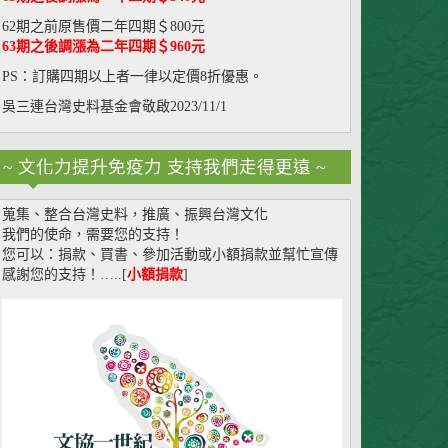
62期之前原售價二年四期＄800元
63期之後調漲為二年四期＄960元
PS：訂購四期以上者一律以定價8折優惠。
吳三連台灣史料基金會敬啟2023/11/1
~ 文化力提升免疫力 支持我們走得更遠 ~
蒐集、整合台灣史料，推廣、振興台灣文化
我們的使命，需要您的支持！
您可以：捐款、買書、參加活動或小額捐款並幫忙宣傳
感謝您的支持！…..[
小額捐款
]