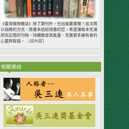
《臺灣風物雜誌》除了期刊外，也出版叢書喔！這次將
以捐贈的方式，將書本送給惜書的您，希望讓每本充滿
研究記憶的刊物，持續散發其能量、充實更多擁有者的
心靈與智識。…[
詳內容
］
相關連結