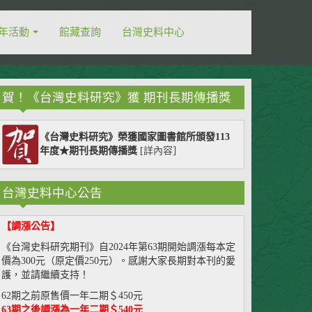
年活動
館藏查詢
台灣史料中心
賀！《台灣史料研究》獲 期刊長期傳播獎
《台灣史料研究》榮獲國家圖書館所頒發113
年度★期刊長期傳播獎
[
詳內容
］
台灣史料中心公告
【調漲公告】
《台灣史料研究期刊》自2024年第63期開始調漲每本定
價為300元（原定價250元）。感謝大家長期對本刊的愛
護，並請繼續支持！
62期之前原售價一年二期＄450元
63期之後調漲為一年二期＄540元