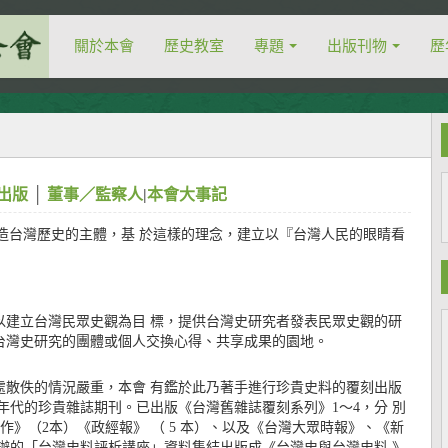
關於本會
歷史教室
專題
出版刊物
歷
出版
│
董事／監察人
|
本會大事記
台灣歷史的主體，基 於這樣的理念，建立以『台灣人民的眼睛看
雜誌以建立台灣民眾史觀為目 標，提供台灣史研究者發表民眾史觀的研
台灣史研究的團體或個人交換心得、共享成果的園地。
處散佚的情況嚴重，本會 有鑑於此乃著手進行珍貴史料的覆刻出版
50年代的珍貴雜誌期刊。已出版《台灣舊雜誌覆刻系列》1～4，分 別
作》（2本）《政經報》 （ 5 本）、以及《台灣大眾時報》、《新
辦的「台灣史料評析講座」資料集結出版成《台灣史與台灣史料 》