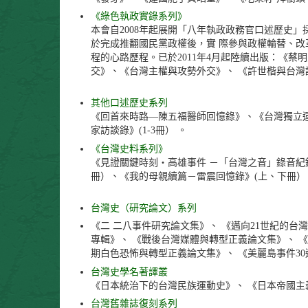
《綠色執政實錄系列》
本會自2008年起展開「八年執政政務官口述歷史」採
於完成推翻國民黨政權後，實 際參與政權輪替、
程的心路歷程。已於2011年4月起陸續出版：《蔡
交》、《台灣主權與攻勢外交》、 《許世楷與台灣
其他口述歷史系列
《回首來時路—陳五福醫師回憶錄》、《台灣獨立
家訪談錄》(1-3冊） 。
《台灣史料系列》
《見證關鍵時刻‧高雄事件 －「台灣之音」錄音紀錄選輯
冊）、《我的母親續篇－雷震回憶錄》(上、下冊）
台灣史（研究論文）系列
《二 二八事件研究論文集》、 《邁向21世紀的台灣
專輯》、 《戰後台灣媒體與轉型正義論文集》、 
期白色恐怖與轉型正義論文集》、 《美麗島事件3
台灣史學名著譯叢
《日本統治下的台灣民族運動史》、 《日本帝國主
台灣舊雜誌復刻系列