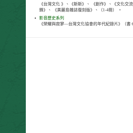
《台灣文化 》、《新新》、 《創作》、《文化交
鋒》、 《美麗島雜誌復刻版》、（1-4冊） 。
影音歷史系列
《榮耀與寂寥—台灣文化協會的年代紀錄片》（書＋DV