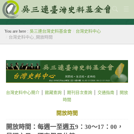
關於本會
You are here :
吳三連台灣史料基金會
/
台灣史料中心
歷史教室
/
台灣史料中心_開放時間
專題
出版刊物
歷年活動
館藏查詢
台灣史料中心簡介
│
館藏查詢
│
期刊目次查詢
│
交通指南
│
開放
台灣史料中心
時間
開放時間
開放時間：每週一至週五9：30～17：00，