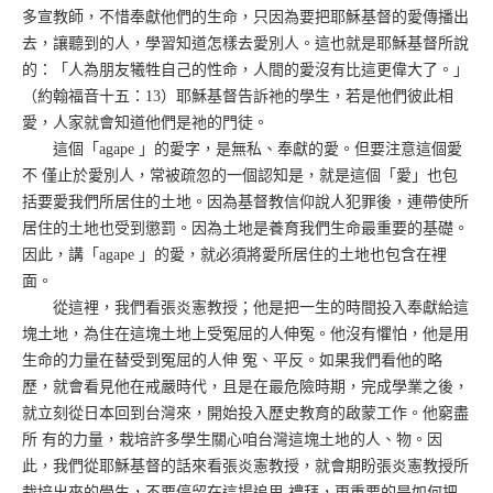
多宣教師，不惜奉獻他們的生命，只因為要把耶穌基督的愛傳播出
去，讓聽到的人，學習知道怎樣去愛別人。這也就是耶穌基督所說
的：「人為朋友犧牲自己的性命，人間的愛沒有比這更偉大了。」
（約翰福音十五：13）耶穌基督告訴祂的學生，若是他們彼此相
愛，人家就會知道他們是祂的門徒。
這個「agape 」的愛字，是無私、奉獻的愛。但要注意這個愛
不 僅止於愛別人，常被疏忽的一個認知是，就是這個「愛」也包
括要愛我們所居住的土地。因為基督教信仰說人犯罪後，連帶使所
居住的土地也受到懲罰。因為土地是養育我們生命最重要的基礎。
因此，講「agape 」的愛，就必須將愛所居住的土地也包含在裡
面。
從這裡，我們看張炎憲教授；他是把一生的時間投入奉獻給這
塊土地，為住在這塊土地上受冤屈的人伸冤。他沒有懼怕，他是用
生命的力量在替受到冤屈的人伸 冤、平反。如果我們看他的略
歷，就會看見他在戒嚴時代，且是在最危險時期，完成學業之後，
就立刻從日本回到台灣來，開始投入歷史教育的啟蒙工作。他窮盡
所 有的力量，栽培許多學生關心咱台灣這塊土地的人、物。因
此，我們從耶穌基督的話來看張炎憲教授，就會期盼張炎憲教授所
栽培出來的學生，不要停留在這場追思 禮拜，更重要的是如何把