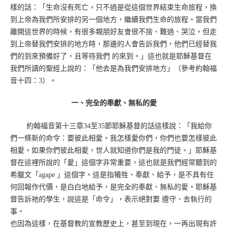
樣的話：「生命沒有死亡，只不過是從這個世界結束生命旅程，換
到上帝為我們所安排的另一個地方，繼續我們生命的旅程。當我們
離開這世界的時候，有很多親朋好友會很不捨、難過、哭泣，但走
到上帝替我們安排的地方時，那邊的人會告訴我們，他們已經替我
們的到來預備好了，且等待我們 的來到。」這也就是耶穌基督在
我們所讀的聖經上說的：「他去是為我們安排地方」（參考約翰福
音十四：3）。
一、完全的奉獻、無私的愛
約翰福音第十三章34至35節耶穌基督的話這樣說：「我給你
們一條新的命令：要彼此相愛。我怎樣愛你們，你們也要怎樣彼此
相愛。如果你們彼此相愛，世人就知道你們是我的門徒。」耶穌基
督在這裡所說的「愛」這個字非常重要，這也就是我們經常聽到的
希臘文「agape 」這個字。這是指犧牲、奉獻、給予，是不具有任
何回報作代價，是白白地給予，是完全的奉獻、無私的愛。耶穌基
督告訴祂的學生，說這是「命令」，表示絕對要 遵守、去執行的
事。
也因為這樣，在基督教的宣教歷史上，甚至到現在，一再出現有許