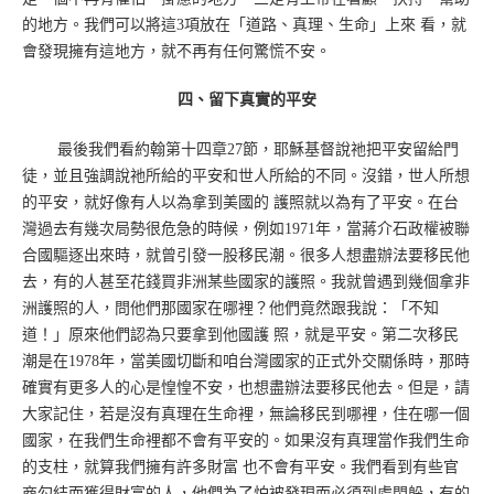
的地方。我們可以將這3項放在「道路、真理、生命」上來 看，就
會發現擁有這地方，就不再有任何驚慌不安。
四、留下真實的平安
最後我們看約翰第十四章27節，耶穌基督說祂把平安留給門
徒，並且強調說祂所給的平安和世人所給的不同。沒錯，世人所想
的平安，就好像有人以為拿到美國的 護照就以為有了平安。在台
灣過去有幾次局勢很危急的時候，例如1971年，當蔣介石政權被聯
合國驅逐出來時，就曾引發一股移民潮。很多人想盡辦法要移民他
去，有的人甚至花錢買非洲某些國家的護照。我就曾遇到幾個拿非
洲護照的人，問他們那國家在哪裡？他們竟然跟我說：「不知
道！」原來他們認為只要拿到他國護 照，就是平安。第二次移民
潮是在1978年，當美國切斷和咱台灣國家的正式外交關係時，那時
確實有更多人的心是惶惶不安，也想盡辦法要移民他去。但是，請
大家記住，若是沒有真理在生命裡，無論移民到哪裡，住在哪一個
國家，在我們生命裡都不會有平安的。如果沒有真理當作我們生命
的支柱，就算我們擁有許多財富 也不會有平安。我們看到有些官
商勾結而獲得財富的人，他們為了怕被發現而必須到處閃躲，有的