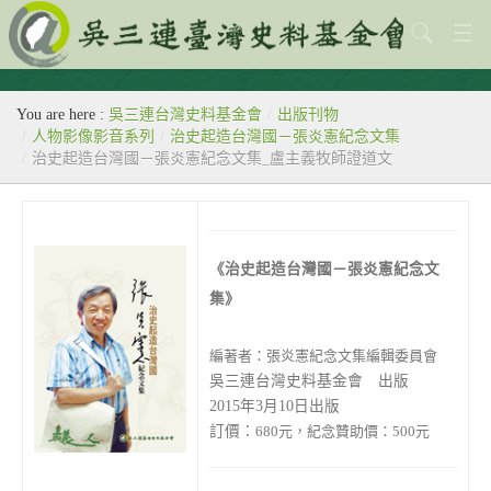
關於本會
You are here :
吳三連台灣史料基金會
/
出版刊物
歷史教室
/
人物影像影音系列
/
治史起造台灣國－張炎憲紀念文集
/
治史起造台灣國－張炎憲紀念文集_盧主義牧師證道文
專題
出版刊物
《治史起造台灣國－張炎憲紀念文
歷年活動
集》
館藏查詢
編著者：張炎憲紀念文集編輯委員會
台灣史料中心
吳三連台灣史料基金會 出版
2015年3月10日出版
訂價：
680元，
紀念贊助價：500元