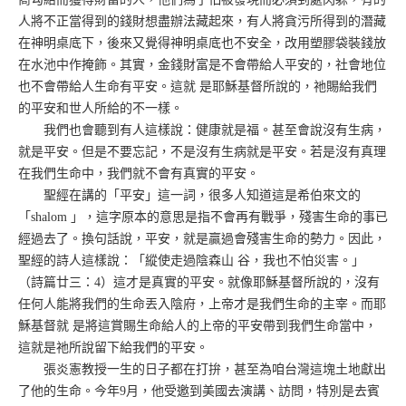
人將不正當得到的錢財想盡辦法藏起來，有人將貪污所得到的潛藏
在神明桌底下，後來又覺得神明桌底也不安全，改用塑膠袋裝錢放
在水池中作掩飾。其實，金錢財富是不會帶給人平安的，社會地位
也不會帶給人生命有平安。這就 是耶穌基督所說的，祂賜給我們
的平安和世人所給的不一樣。
我們也會聽到有人這樣說：健康就是福。甚至會說沒有生病，
就是平安。但是不要忘記，不是沒有生病就是平安。若是沒有真理
在我們生命中，我們就不會有真實的平安。
聖經在講的「平安」這一詞，很多人知道這是希伯來文的
「shalom 」，這字原本的意思是指不會再有戰爭，殘害生命的事已
經過去了。換句話說，平安，就是贏過會殘害生命的勢力。因此，
聖經的詩人這樣說：「縱使走過陰森山 谷，我也不怕災害。」
（詩篇廿三：4）這才是真實的平安。就像耶穌基督所說的，沒有
任何人能將我們的生命丟入陰府，上帝才是我們生命的主宰。而耶
穌基督就 是將這賞賜生命給人的上帝的平安帶到我們生命當中，
這就是祂所說留下給我們的平安。
張炎憲教授一生的日子都在打拚，甚至為咱台灣這塊土地獻出
了他的生命。今年9月，他受邀到美國去演講、訪問，特別是去賓