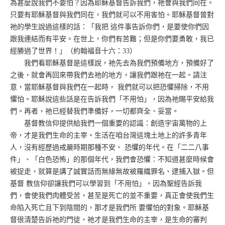
為甚麼說我們不要怕？因為耶穌基督告訴我們，祂會與我們同在。
只要有耶穌基督與我們同在，我們就可以不用害怕。耶穌基督曾對
祂的學生說過這樣的話：「我把 這件事告訴你們，是要使你們因
跟我連結而有平安。在世上，你們有苦難；但是你們要勇敢，我已
經勝過了世界！」（約翰福音十六：33）
我們看耶穌基督是這樣說，祂先去為我們預備地方，預備好了
之後，就會再回來帶我們去祂的地方，讓我們跟祂在一起。請注
意，當耶穌基督與我們在一起時， 我們就可以把恐懼掃除，不用
懼怕。耶穌說這些話是在告訴我們「不用怕」，因為祂賜平安給我
們。再者，祂已經替我們準備好，一切都齊全、妥當。
基督教信仰提供給我們一個重要的認識：創造宇宙萬物的上
帝，才是我們生命的主宰。生活在咱台灣這塊土地上的許多青年
人，沒有經歷過戒嚴時期那種不安、 恐懼的年代。在「二二八事
件」、「白色恐怖」的那個年代，我們會恐懼：不知道甚麼時候會
被捉走，就算是講了誠實話而無緣無故被羅織罪名、逮捕入獄。但
基督 教信仰卻讓我們可以學習到「不用怕」。因為聖經告訴我
們，會使我們肉體受苦，甚至是死亡的並不重要，真正會使我們生
命陷入死亡且下到陰間的，那才是我們所 要懼怕的對象。耶穌基
督很清楚告訴祂的門徒，祂才是我們生命的主宰，是生命的審判