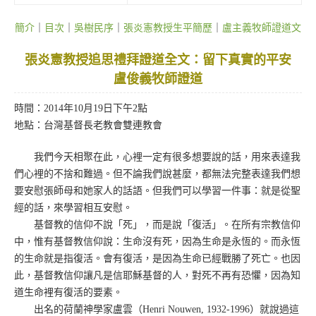
簡介
｜
目次
｜
吳樹民序
｜
張炎憲教授生平簡歷
｜
盧主義牧師證道文
張炎憲教授追思禮拜證道全文：留下真實的平安
盧俊義牧師證道
時間：2014年10月19日下午2點
地點：台灣基督長老教會雙連教會
我們今天相聚在此，心裡一定有很多想要說的話，用來表達我
們心裡的不捨和難過。但不論我們說甚麼，都無法完整表達我們想
要安慰張師母和她家人的話語。但我們可以學習一件事：就是從聖
經的話，來學習相互安慰。
基督教的信仰不說「死」，而是說「復活」。在所有宗教信仰
中，惟有基督教信仰說：生命沒有死，因為生命是永恆的。而永恆
的生命就是指復活。會有復活，是因為生命已經戰勝了死亡。也因
此，基督教信仰讓凡是信耶穌基督的人，對死不再有恐懼，因為知
道生命裡有復活的要素。
出名的荷蘭神學家盧雲（Henri Nouwen, 1932-1996）就說過這