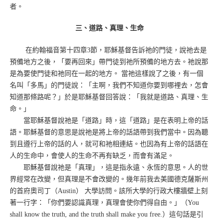
者。
三、道路、真理、生命
在約翰福音第十四章3節，耶穌基督告訴祂的門徒，說祂去是
預備地方之後，「要再回來」帶門徒到祂所預備的地方去。祂說那
是為要使門徒和祂同在一起的地方。 當祂這樣說了之後，有一個
名叫「多馬」的門徒說：「主啊，我們不知道你要到哪裡去，怎會
知道那條路呢？」於是耶穌基督回答說：「我就是道路、真理、生
命。」
當耶穌基督說祂是「道路」時，這「道路」是在表明上帝的話
語。耶穌基督的意思是說祂是將上帝的話語帶到我們當中。因為聽
到且遵行上帝的話的人，就可和祂相連結。也因為有上帝的話語在
人的生命中，會使人的生命不再有缺乏，而會有滿足。
耶穌基督說祂是「真理」，這是指永遠、永恆的意思。人的世
界經常在改變，但真理是不會改變的。幾年前我去美國德克薩斯州
的首府奧司丁（Austin） 大學訪問。該所大學的行政大樓牆壁上刻
著一行字：「你們要認識真理，真理會使你們得自由。」（You
shall know the truth, and the truth shall make you free.）這句話是引