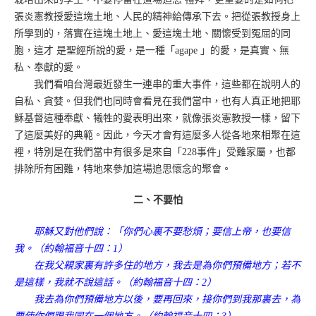
張炎憲教授愛這塊土地、人民的精神給傳承下去。把從張教授身上
所學到的，落實在這塊土地上、愛這塊土地、關懷受到冤屈的同
胞，這才 是聖經所說的愛，是一種「agape 」的愛，是真實、無
私、奉獻的愛。
我們看咱台灣最近發生一連串的重大事件，這些都在說明人的
自私、貪婪。但我們也同時會看見在我們當中，也有人真正地把耶
穌基督這種奉獻、犧牲的愛表明出來，就像張炎憲教授一樣，留下
了這麼美好的典範。因此，今天才會有這麼多人從各地來相聚在這
裡，特別是在我們當中有很多是來自「228事件」受難家屬，也都
排除所有困難，特地來參加這場追思懷念的聚會。
二、不要怕
耶穌又對他們說：「你們心裏不要愁煩；要信上帝，也要信
我。（約翰福音十四：1）
在我父親家裏有許多住的地方，我去是為你們預備地方；若不
是這樣，我就不說這話。（約翰福音十四：2）
我去為你們預備地方以後，要再回來，接你們到我那裏去，為