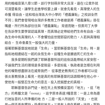
用約翰福音第八章32節。該行字刻得非常大且深，遠在1公里外就
可清楚看見，讓學生走進學校要上課，就會先看見。真理使人的生
命獲 得自由。這和咱台灣各大中小學的「禮義廉恥」之校訓全然
不同；我們會發現咱台灣許多教育工作者總是將「禮義廉恥」掛在
嘴邊，所行所為卻往往與「禮義廉恥」 背道而馳。但奧司丁大學
在告訴學生要學習認識真理，而真理必定帶給他們生命有自由。因
為生命中有真理的人，不會懼怕這世間邪惡的勢力。人若與真理相
結合， 生命會產生一股強大的力量。
接著耶穌基督說祂就是「生命」。當耶穌基督在說「生命」時，是
指和祂相連結在一起的永恆生命。這種生命是勝過死亡的生命。
我多麼期盼我們讀了耶穌基督所說的這些話能帶給大家安慰。
不論我們生活的環境是多麼險惡，多麼紛亂，執政者是怎樣在利用
他的權勢想盡辦法在威脅我們， 從事歷史教育的工作者都可以從
張炎憲教授身上看見，他是真的有耶穌基督的話語精神在他心中，
使他有一股堅忍生命力的意志，投入挖掘歷史的真相。
耶穌基督告訴門徒，祂在天上有預備妥當的「地方」。這「地
方」的希臘文是「monai」，這字原本表達3種意思：一是上帝為遵
行祂旨意的人所準備的地 方。二是一般人所說的「天堂」，也就
是一個不再有懼怕、掛慮的地方。三是有上帝在看顧、扶持、幫助