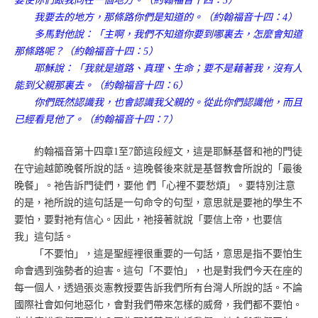
要使你們跟我同在一個地方。（約翰福音十四：3）
我要去的地方，那條路你們是知道的。（約翰福音十四：4）
多馬對他說：「主啊，我們不知道你要到哪裏去，怎麼會知道
那條路呢？（約翰福音十四：5）
耶穌說：「我就是道路、真理、生命；要不是藉著我，沒有人
能到父親那裏去。（約翰福音十四：6）
你們既然認識我，也會認識我父親的。從此你們認識他，而且
已經看見他了。（約翰福音十四：7）
約翰福音第十四章1至7節這段經文，這是耶穌基督和祂的門徒
在守逾越節晚餐所說的話。這晚餐後來就是基督教會所說的「最後
晚餐」。祂告訴門徒們，要他 們「心裡不要愁煩」。要特別注意
的是，祂所說的這句話是一句命令的句型，意思就是要祂的學生不
要怕，要對祂有信心。因此，祂接著就說「要信上帝，也要信
我」這句話。
「不要怕」，這是聖經裡很重要的一句話，意思是指不要怕生
命會遇到強勢者的迫害。這句「不要怕」，也是對我們今天在座的
每一個人，透過張炎憲教授要告訴我們所有台灣人所說的話。不論
國際社會如何地惡化，會對我們帶來怎樣的威脅，我們都不要怕。