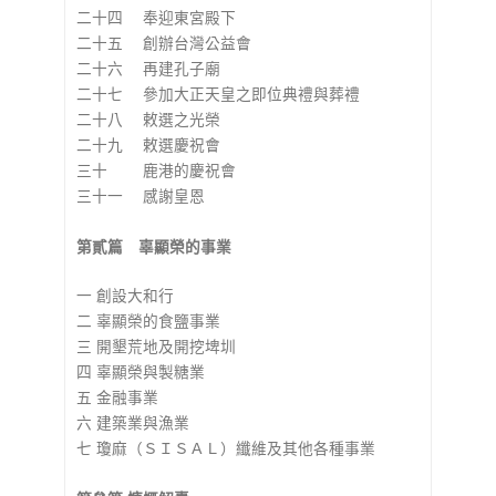
二十四 奉迎東宮殿下
二十五 創辦台灣公益會
二十六 再建孔子廟
二十七 參加大正天皇之即位典禮與葬禮
二十八 敕選之光榮
二十九 敕選慶祝會
三十 鹿港的慶祝會
三十一 感謝皇恩
第貳篇 辜顯榮的事業
一 創設大和行
二 辜顯榮的食鹽事業
三 開墾荒地及開挖埤圳
四 辜顯榮與製糖業
五 金融事業
六 建築業與漁業
七 瓊麻（ＳＩＳＡＬ）纖維及其他各種事業