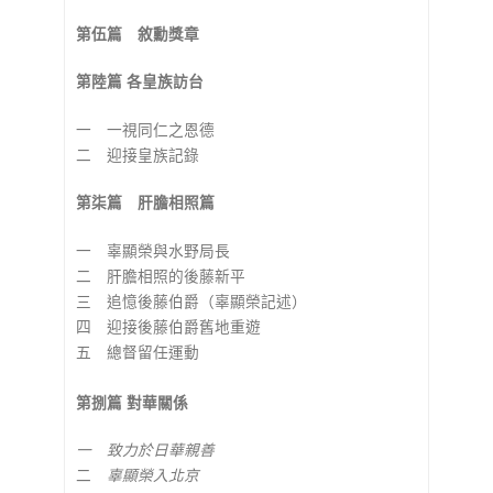
第伍篇 敘勳獎章
第陸篇 各皇族訪台
一 一視同仁之恩德
二 迎接皇族記錄
第柒篇 肝膽相照篇
一 辜顯榮與水野局長
二 肝膽相照的後藤新平
三 追憶後藤伯爵（辜顯榮記述）
四 迎接後藤伯爵舊地重遊
五 總督留任運動
第捌篇 對華關係
一 致力於日華親善
二
辜顯榮入北京