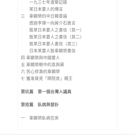
一九三七年渡華記錄
某日本要人的傳言
三 辜顯榮的中日親善論
透過李擇一向蔣介石進言
致某日本要人之書信（其一）
致某日本要人之書信（其二）
致某日本要人書信（其三）
日本某要人致辜顯榮書信
四 辜顯榮與中國要人
五 辜顯榮眼中的袁與蔣
六 苦心慘澹的辜顯榮
七 獲准晉見「閑院宮」親王
第玖篇 第一個台灣人議員
第拾篇 臥病與發訃
一 辜顯榮臥病在床