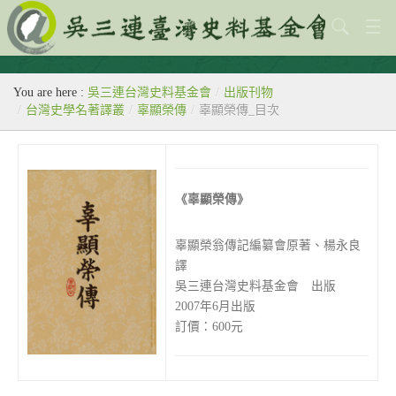
關於本會
You are here :
吳三連台灣史料基金會
/
出版刊物
歷史教室
/
台灣史學名著譯叢
/
辜顯榮傳
/
辜顯榮傳_目次
專題
出版刊物
《辜顯榮傳》
歷年活動
辜顯榮翁傳記編纂會原著、楊永良
館藏查詢
譯
吳三連台灣史料基金會 出版
台灣史料中心
2007年6月出版
訂價：600元