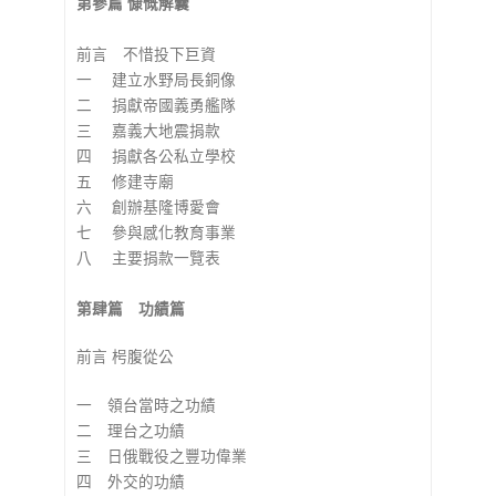
第參篇 慷慨解囊
前言 不惜投下巨資
一 建立水野局長銅像
二 捐獻帝國義勇艦隊
三 嘉義大地震捐款
四 捐獻各公私立學校
五 修建寺廟
六 創辦基隆博愛會
七 參與感化教育事業
八 主要捐款一覽表
第肆篇 功績篇
前言 枵腹從公
一 領台當時之功績
二 理台之功績
三 日俄戰役之豐功偉業
四 外交的功績