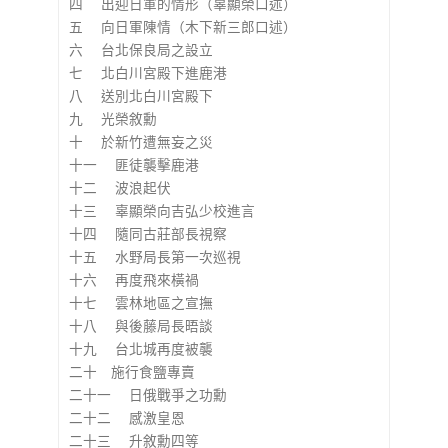
四 出迎日軍的情形（辜顯榮口述）
五 向日軍陳情（木下新三郎口述）
六 台北保良局之設立
七 北白川宮殿下進鹿港
八 送別北白川宮殿下
九 光榮敘勳
十 於新竹遭無妄之災
十一 匪徒襲擊鹿港
十二 波浪起伏
十三 辜顯榮向吉弘少校進言
十四 隨同古莊部長視察
十五 水野局長第一次巡視
十六 再度飛來橫禍
十七 雲林地區之宣撫
十八 與後藤局長晤談
十九 台北城再度被襲
二十 施行食鹽專賣
二十一 日俄戰爭之功勳
二十二 感激皇恩
二十三 升敘勳四等