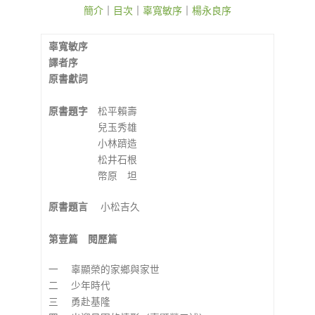
簡介
｜
目次
｜
辜寬敏序
｜
楊永良序
辜寬敏序
譯者序
原書獻詞
原書題字
松平賴壽
兒玉秀雄
小林躋造
松井石根
幣原 坦
原書題言
小松吉久
第壹篇 閱歷篇
一 辜顯榮的家鄉與家世
二 少年時代
三 勇赴基隆