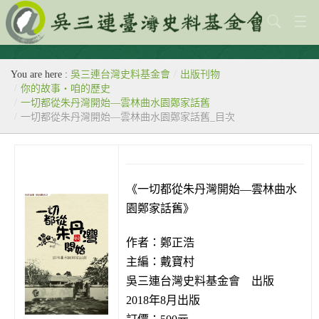
關於本會
You are here :
吳三連台灣史料基金會
/
出版刊物
歷史教室
/
你的故事‧咱的歷史
/
一切都從朱丹灣開始—雲林曲水園鄭家話舊
專題
/
一切都從朱丹灣開始—雲林曲水園鄭家話舊_目次
出版刊物
歷年活動
《一切都從朱丹灣開始—雲林曲水
館藏查詢
園鄭家話舊》
台灣史料中心
作者：鄭正浩
主編：戴寶村
吳三連台灣史料基金會 出版
2018年8月出版