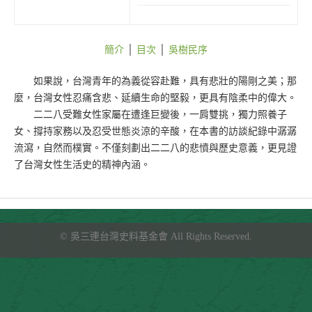
簡介
│
目次
│
吳樹民序
如果說，台灣青年的為義從容赴難，具有悲壯的陽剛之美；那
麼，台灣女性忍痛含悲、延續生命的堅毅，更具有陰柔中的偉大。
二二八受難女性家屬在遭逢巨變後，一肩雙挑，獨力照養子
女、撐持家務以及忍受世態炎涼的辛酸，在本書的訪談紀錄中潺潺
流瀉，自然而樸實。不僅刻劃出二二八的悲憤與歷史意義，更見證
了台灣女性生活史的精神內涵。
©
吳三連台灣史料基金會
All Rights Reserved.