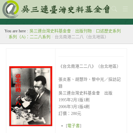
關於本會
You are here :
吳三連台灣史料基金會
/
出版刊物
/
口述歷史系列
歷史教室
/
系列（A)：二二八系列
/
台北南港二二八（台北地區）
專題
出版刊物
《台北南港二二八》（台北地區）
歷年活動
張炎憲、胡慧玲、黎中光／採訪記
館藏查詢
錄
吳三連台灣史料基金會 出版
台灣史料中心
1995年2月1版1刷
2006年3月1版4刷
訂價：280元
[
電子書
]