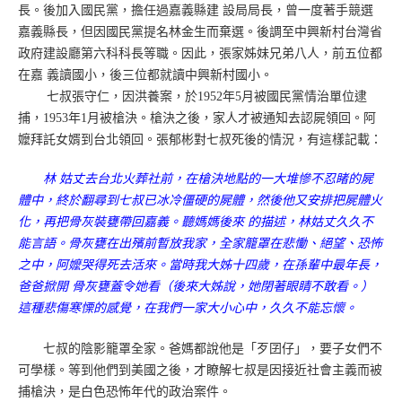
長。後加入國民黨，擔任過嘉義縣建 設局局長，曾一度著手競選
嘉義縣長，但因國民黨提名林金生而棄選。後調至中興新村台灣省
政府建設廳第六科科長等職。因此，張家姊妹兄弟八人，前五位都
在嘉 義讀國小，後三位都就讀中興新村國小。
七叔張守仁，因洪養案，於1952年5月被國民黨情治單位逮
捕，1953年1月被槍決。槍決之後，家人才被通知去認屍領回。阿
嬤拜託女婿到台北領回。張郁彬對七叔死後的情況，有這樣記載：
林 姑丈去台北火葬社前，在槍決地點的一大堆慘不忍睹的屍
體中，終於翻尋到七叔已冰冷僵硬的屍體，然後他又安排把屍體火
化，再把骨灰裝甕帶回嘉義。聽媽媽後來 的描述，林姑丈久久不
能言語。骨灰甕在出殯前暫放我家，全家籠罩在悲慟、絕望、恐怖
之中，阿嬤哭得死去活來。當時我大姊十四歲，在孫輩中最年長，
爸爸掀開 骨灰甕蓋令她看（後來大姊說，她閉著眼睛不敢看。）
這種悲傷寒慄的感覺，在我們一家大小心中，久久不能忘懷。
七叔的陰影籠罩全家。爸媽都說他是「歹囝仔」，要子女們不
可學樣。等到他們到美國之後，才瞭解七叔是因接近社會主義而被
捕槍決，是白色恐怖年代的政治案件。