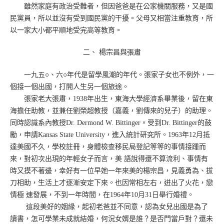
雖然家庭有政治受難者，但因爸爸是在公家機關服務，又是國
民黨員，所以並沒有受到國民黨的干擾。父母又相當注重教育，所
以一家大小都平順地受完高等教育。
二、 楊宗昌與張肅
一九五○、六○年代是留學風潮的年代。張家子女也不例外，一
個接一個出國，打開人生另一個旅途。
張家老大張肅，1938年出生，東海大學經濟系畢業後，留在東
海擔任助教，並兼任劉榮超教授（嘉義，劉傳來的兒子）的助理。
同時認識系內教授Dr. Dermond W. Bittinger。受到Dr. Bittinger的鼓
勵，申請Kansas State University，進入統計研究所。1963年12月抵
達美國不久，學校註冊，身體檢查移民局登記等等的事情接踵而
來，對初次出現的年輕女子而言，美 語說得還不算流利、事情有
時又摸不著邊，幸好有一位早她一年來美的楊宗昌，見義勇為、拔
刀相助，生活上才逐漸安定下來。也因常相左右，迸出了火花，戀
情極 速發展，不到一年時間，在1964年10月31日舉行婚禮。
這段美好的姻緣，起初老爸並不同意，認為女兒出國是為了
讀書，怎可學業未成就結婚，何況女婿是誰？是否門當戶對？還未