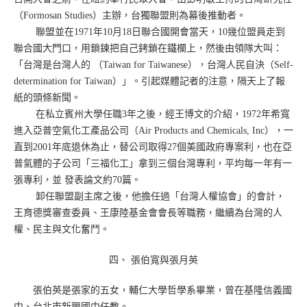
（Formosan Studies）主辦，台獨聯盟則為幕後推動者。
聯盟並在1971年10月18日聯合國開會當天，10幾位盟員走到
聯合國大門口，用鎖鍊把自己銬鎖在鐵欄上，然後由領隊大叫：
「台灣是台灣人的 （Taiwan for Taiwanese），台灣人民自決（Self-
determination for Taiwan）」。引起媒體記者的注意，隔天上了報
紙的頭條新聞。
在私立賓州大學任職3年之後，經王博文的介紹，1972年希寬
進入亞普空氣化工產品公司（Air Products and Chemicals, Inc），一
直到2001年底退休為止，替公司取得27個美國政府專案利，也在亞
普氣體的子公司「三福化工」拿到三個台灣專利，平均每一年有一
張專利，並 發表論文約70篇。
卸任聯盟副主席之後，他擔任過「台灣人權協會」的會計，
王育德獎審查委員、王康陸基金會會長等職務，繼續為台灣的人
權、民主與文化奮鬥。
四、 張伯寬與張月英
張伯英是張家的五女，輔仁大學哲學系畢業，曾在基隆信義國
中、台北市新興國中任教。