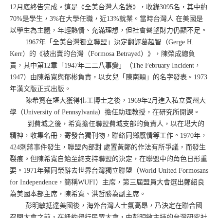
12月底終告完成。這是《全美台灣人名錄》，收錄3095名，其中約
70%是學生，3%在大學任職，近13%就業。當時台灣人 在美國是
以學生為主體，年輕熱情、充滿理想，但社會聲望財力仍顯不足。
1967年「全美台灣獨立聯盟」決定翻譯葛超智（Gerge H.
Kerr）的《被出賣的台灣（Formosa Betrayed）》，陳榮成總負
責，其中第12章「1947年二二八事變」（The February Incident，
1947）由陳希寬與郁彬負責，以女兒「陳南穎」的名字發表。1973
年漢文版正式出版。
陳希寬在堪大獲得化工博士之後，1969年2月進入私立賓州大
學（University of Pennsylvania）擔任助理教授，在研究所開課。
到費城之後，希寬擔任聯盟費城支部的負責人，以在堪大的
精神，收集名冊，寄發台獨刊物，聯絡同鄉感情等工作。1970年，
424刺蔣事件發生，聯盟內部對 處置黃鄭的作法有所爭議，而發生
裂痕。但陳希寬自始至終支持聯盟的決定，在聯盟中的角色日形重
要。1971年蔡同榮辭去世界台灣獨立聯盟（World United Formosans
for Independence，簡稱WUFI）主席，第三屆盟員大會選出鄭紹良
為美國本部主席，陳希寬、洪哲勝為副主席。
彭明敏抵達美國後，海外台灣人士氣高昂，乃決定在聯合國
召開大會之前，在紐約舉行民眾大會，由彭明敏主持的台灣研究社