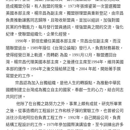
造成獨盟分裂，有人脫盟的現象。 1973年張燦鍙第一次當選獨盟
美國本部主席，楊宗昌為副主席，獨盟辦理盟員重新登記，由宗昌
負責推動讓舊同志歸隊，且吸收新盟員，並加以組訓，加強對國
民黨的作戰能力，每月發行盟員通訊，增強盟員之間的交流，強化
紀律，使聯盟組織化，企業化經營。
1990年，郭倍宏續任美國本部主席，宗昌出任副主席，而沒
隨聯盟返台。1989年接任《台灣公論報》發行人，負責財務募款，
使得經營日漸上軌道，而轉虧 為盈。1991月12月，聯盟遷回台
灣，楊宗昌代理美國本部主席，之後連任主席至1994年，維持美國
本部的運作。1994年之後交接給蔡正隆。2004 年起，開始著手撰
寫盟史的工作。
宗昌認為加入台獨組織，是他人生的轉捩點。為推動中華民
國體制建立台灣成為獨立自主的國家，奉獻一生的心力，結合同志
共同打拼。
他除了在台獨之路努力之外，事業上頗有成就。研究所畢業
之後，從事造橋的工程設計工作和核子彈的實驗工作，也曾被公司
派往沙烏地阿拉伯負責工程工作。 1992年，自己開設公司，負責
結構工程設計的工作。1979年參加國際演講協會，至今訓練出許多