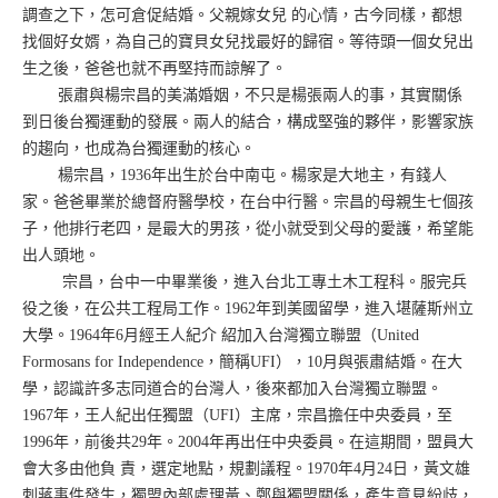
調查之下，怎可倉促結婚。父親嫁女兒 的心情，古今同樣，都想
找個好女婿，為自己的寶貝女兒找最好的歸宿。等待頭一個女兒出
生之後，爸爸也就不再堅持而諒解了。
張肅與楊宗昌的美滿婚姻，不只是楊張兩人的事，其實關係
到日後台獨運動的發展。兩人的結合，構成堅強的夥伴，影響家族
的趨向，也成為台獨運動的核心。
楊宗昌，1936年出生於台中南屯。楊家是大地主，有錢人
家。爸爸畢業於總督府醫學校，在台中行醫。宗昌的母親生七個孩
子，他排行老四，是最大的男孩，從小就受到父母的愛護，希望能
出人頭地。
宗昌，台中一中畢業後，進入台北工專土木工程科。服完兵
役之後，在公共工程局工作。1962年到美國留學，進入堪薩斯州立
大學。1964年6月經王人紀介 紹加入台灣獨立聯盟（United
Formosans for Independence，簡稱UFI），10月與張肅結婚。在大
學，認識許多志同道合的台灣人，後來都加入台灣獨立聯盟。
1967年，王人紀出任獨盟（UFI）主席，宗昌擔任中央委員，至
1996年，前後共29年。2004年再出任中央委員。在這期間，盟員大
會大多由他負 責，選定地點，規劃議程。1970年4月24日，黃文雄
刺蔣事件發生，獨盟內部處理黃、鄭與獨盟關係，產生意見紛歧，