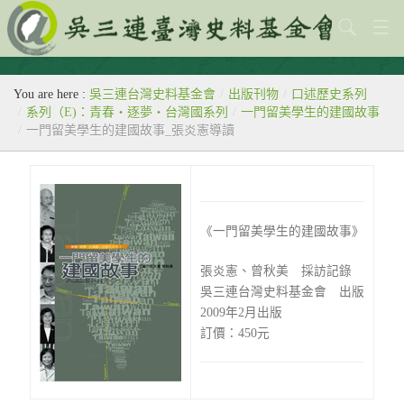
關於本會
You are here :
吳三連台灣史料基金會
/
出版刊物
/
口述歷史系列
歷史教室
/
系列（E)：青春‧逐夢‧台灣國系列
/
一門留美學生的建國故事
/
一門留美學生的建國故事_張炎憲導讀
專題
出版刊物
歷年活動
《一門留美學生的建國故事》
館藏查詢
張炎憲、曾秋美 採訪記錄
吳三連台灣史料基金會 出版
台灣史料中心
2009年2月出版
訂價：450元