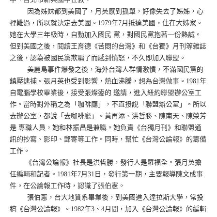
因為姊妹都到美國了，月英感到孤單，好像失去了姊姊，心
裡難過，所以就決定去美國。1979年7月抵達美國，住在大姊家。
她在大學三年級時，自動加入國民 黨，對國民黨抱著一份熱誠。
但到美國之後，閱讀王育德《苦悶的台灣》和《台獨》月刊等雜誌
之後，認為被國民黨欺騙了而感到憤怒，不久即加入聯盟。
美麗島事件爆發之後，海外台灣人群情激憤，不滿國民黨的
鎮壓逮捕。張月英也受到影響，熱血沸騰，想為台灣做事。1981年
自電腦學校畢業後，接受張燦鍙的 邀請，進入紐約聯盟辦公室工
作。當時對外稱之為「咖啡廳」，不直接說「聯盟辦公室」。所以
去辦公室，都說「去咖啡廳」。黃再添、洪哲勝、陳南天、陳榮芳
是 專職人員，她和林振昌是兼職。她負責《台獨月刊》和聯盟通
訊的抄寫、影印、郵寄等工作。同時，幫忙《台灣公論報》的籌備
工作。
《台灣公論報》社長是洪哲勝，發行人是羅福全。張月英擔
任編輯和記者。1981年7月31日，發行第一期，主要報導陳文成事
件。在公論報工作時，認識了張伯憲。
張伯憲，台大地質系畢業後，到美國進入達拉斯大學，常投
稿《台灣公論報》。1982年3、4月間，加入《台灣公論報》的編輯