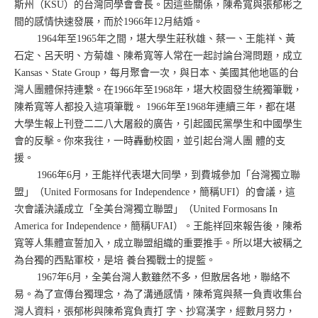
斯州（KSU）的台灣同學會會長。因這些關係，陳希寬與張郁彬之
間的感情快速發展，而於1966年12月結婚。
1964年至1965年之間，堪大學生莊秋雄、蔡一、王能祥、黃
石定、呂天明、方菊雄、陳希寬等人常在一起討論台灣問題，成立
Kansas、State Group，每月聚會一次，與日本、美國其他地區的台
灣人團體保持連繫。在1966年至1968年，堪大校園發生統獨筆戰，
陳希寬等人都投入這項筆戰。 1966年至1968年連續三年，都在堪
大學生報上刊登二二八大屠殺的廣告，引起國民黨學生和中國學生
會的反擊。你來我往，一時轟動校園，並引起台灣人團 體的支
援。
1966年6月，王能祥代表堪大同學，到費城參加「台灣獨立聯
盟」（United Formosans for Independence，簡稱UFI）的會議，這
次會議決議成立「全美台灣獨立聯盟」（United Formosans In
America for Independence，簡稱UFAI）。王能祥回來報告後，陳希
寬等人集體宣誓加入，成立聯盟組織的重要推手。所以堪大被稱之
為台獨的西點軍校，是培 養台獨戰士的提籃。
1967年6月，全美台灣人數雖然不多，但散居各地，聯絡不
易。為了宣傳台獨理念，為了溝通感情，陳希寬與蔡一負責收集台
灣人資料，張郁彬與陳希寬負責打 字、抄寫漢字，經數月努力，