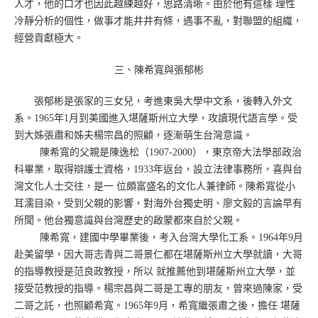
人才，他的口才也因此越練越好，思路清晰。由於他有這樣 理性
冷靜分析的個性，做事才能井井有條，遇事不亂，對聯盟的組織，
經營貢獻極大。
三、陳希寬與張郁彬
張郁彬是張家的三女兒，考進東吳大學中文系，後轉入外文
系。1965年1月到美國進入堪薩斯州立大學，攻讀現代語言學。受
到大姊張肅和姊夫楊宗昌的照顧，逐漸萌生台灣意識。
陳希寬的父親是陳逸松（1907-2000），東京帝大法學部政治
科畢業，取得辯護士資格，1933年返台，設立法律事務所，喜與台
灣文化人士交往，是一 位頗富盛名的文化人兼律師。陳希寬從小
耳濡目染，受到父親的影響，對海外台獨史明、廖文毅的言論早有
所聞。他台獨意識與台灣歷史的啟蒙都來自於父親。
陳希寬，建國中學畢業後，考入台灣大學化工系。1964年9月
赴美留學，因大哥志青與二哥景仁都在堪薩斯州立大學就讀，大哥
的指導教授是范良政教授，所以 就推薦他到堪薩斯州立大學，並
接受范教授的指導。楊宗昌與二哥是工專的朋友，曾來過陳家，受
二哥之託，也照顧希寬。1965年9月，希寬繼張肅之後，擔任 堪薩