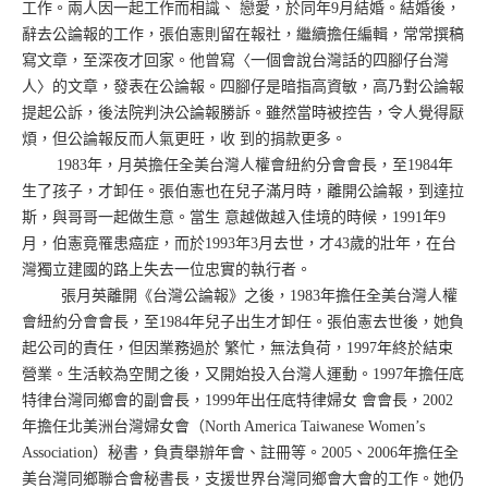
工作。兩人因一起工作而相識、 戀愛，於同年9月結婚。結婚後，
辭去公論報的工作，張伯憲則留在報社，繼續擔任編輯，常常撰稿
寫文章，至深夜才回家。他曾寫〈一個會說台灣話的四腳仔台灣
人〉的文章，發表在公論報。四腳仔是暗指高資敏，高乃對公論報
提起公訴，後法院判決公論報勝訴。雖然當時被控告，令人覺得厭
煩，但公論報反而人氣更旺，收 到的捐款更多。
1983年，月英擔任全美台灣人權會紐約分會會長，至1984年
生了孩子，才卸任。張伯憲也在兒子滿月時，離開公論報，到達拉
斯，與哥哥一起做生意。當生 意越做越入佳境的時候，1991年9
月，伯憲竟罹患癌症，而於1993年3月去世，才43歲的壯年，在台
灣獨立建國的路上失去一位忠實的執行者。
張月英離開《台灣公論報》之後，1983年擔任全美台灣人權
會紐約分會會長，至1984年兒子出生才卸任。張伯憲去世後，她負
起公司的責任，但因業務過於 繁忙，無法負荷，1997年終於結束
營業。生活較為空閒之後，又開始投入台灣人運動。1997年擔任底
特律台灣同鄉會的副會長，1999年出任底特律婦女 會會長，2002
年擔任北美洲台灣婦女會（North America Taiwanese Women’s
Association）秘書，負責舉辦年會、註冊等。2005、2006年擔任全
美台灣同鄉聯合會秘書長，支援世界台灣同鄉會大會的工作。她仍