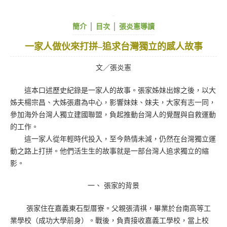
簡介
│
目次
│
張炎憲導讀
一家人做伙來打拼–追求台灣獨立的感人故事
文／張炎憲
這本口述歷史紀錄是一家人的故事。張家姊妹出嫁之後，以大
姊夫楊宗昌、大姊張肅為中心，影響妹妹、妹夫，大家有志一同，
參加海外台灣人獨立建國聯盟，負起推動台灣人的覺醒與自救運動
的工作。
這一家人從年輕時代投入，至今熱情未減，仍然在台灣獨立運
動之路上打拼。他們活生生的故事就是一部台灣人追求獨立的縮
影。
一、 張家的背景
張家住在嘉義東石型厝寮。父親張清祺，畢業於台南高等工
業學校（成功大學前身）。戰後，負責接收嘉義工學校，當上校