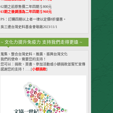
62期之前原售價二年四期＄800元
63期之後調漲為二年四期＄960元
PS：訂購四期以上者一律以定價8折優惠。
吳三連台灣史料基金會敬啟2023/11/1
~ 文化力提升免疫力 支持我們走得更遠 ~
蒐集、整合台灣史料，推廣、振興台灣文化
我們的使命，需要您的支持！
您可以：捐款、買書、參加活動或小額捐款並幫忙宣傳
感謝您的支持！…..[
小額捐款
]