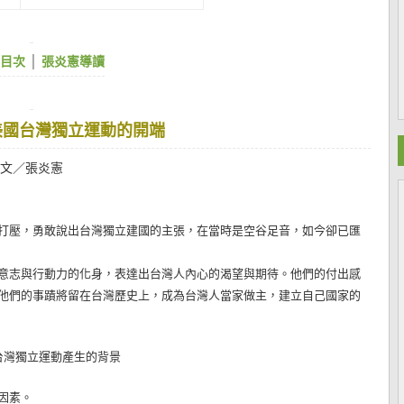
目次
│
張炎憲導讀
美國台灣獨立運動的開端
文／張炎憲
壓，勇敢說出台灣獨立建國的主張，在當時是空谷足音，如今卻已匯
志與行動力的化身，表達出台灣人內心的渴望與期待。他們的付出感
他們的事蹟將留在台灣歷史上，成為台灣人當家做主，建立自己國家的
台灣獨立運動產生的背景
因素。