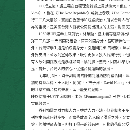
UFI成立後，盧主義在台獨理念論述上貢獻極大。他在《Foreign Af
View〉，也在《The New Republic》雜誌上發表〈The For
行二二八大屠殺、實施白色恐怖和戒嚴統治，所以台灣人為
界的重視，是美國台灣人首次公開提出獨立的主張，對國民
1960年UFI選舉主席前後，林榮勲、盧主義等逐漸淡出UF
擇二二八那 一天召開記者會，首次公開身分，當時陪伴他
外，台灣留學生還是怕洩露身分，引起國民黨 的報復。陳
外界支持，並收到宣傳效果，吸引更多人投入台獨行列。他
有人敢公開挑戰則是暴跳如雷，感到臉上無光，因為此舉打
嘉，提升了台灣人的信心，促進台獨運動的發展。
同年8月3日，時任副總統的陳誠到紐約訪問聯合國，陳以
加的有陳以德、王人紀、劉 寬平、許子津，David Hua
的壯舉推動台獨的聲浪，留下歷史的紀錄。
陳以德擔任UFI主席時期，出版《Formosangram》
宣傳效果。
辦刊物需要財力與人力。雖然人力不缺，但參與者不多，
刊物本來就困難多多，而這些敢為 的人除了課業之外，又
懷，仍然拼命去做。但打工得來的錢有限，刊物的花費又極大