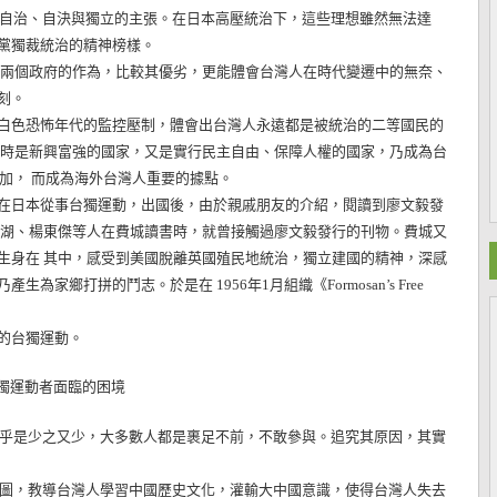
自治、自決與獨立的主張。在日本高壓統治下，這些理想雖然無法達
黨獨裁統治的精神榜樣。
個政府的作為，比較其優劣，更能體會台灣人在時代變遷中的無奈、
刻。
色恐怖年代的監控壓制，體會出台灣人永遠都是被統治的二等國民的
當時是新興富強的國家，又是實行民主自由、保障人權的國家，乃成為台
增加， 而成為海外台灣人重要的據點。
在日本從事台獨運動，出國後，由於親戚朋友的介紹，閱讀到廖文毅發
錫湖、楊東傑等人在費城讀書時，就曾接觸過廖文毅發行的刊物。費城又
生身在 其中，感受到美國脫離英國殖民地統治，獨立建國的精神，深感
鄉打拼的鬥志。於是在 1956年1月組織《Formosan’s Free
的台獨運動。
獨運動者面臨的困境
乎是少之又少，大多數人都是裹足不前，不敢參與。追究其原因，其實
圖，教導台灣人學習中國歷史文化，灌輸大中國意識，使得台灣人失去