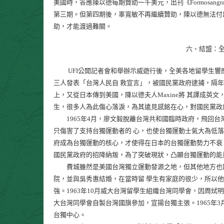
美國時，答應陳以德每期贊助一千美元，出刊《Formosan
第三期。但第四期後，辜寬敏不再繼續贊助，陳以德無法付出
助，才能渡過難關。
六、結盟：全
UFI公開記者會和舉辦示威遊行後，全美各地留學生響應者
三人發表「台灣人民自 救宣言」，被國民黨政府逮捕，隔年宣
上，又從日本傳到美國，陳以德夫人Maxine將 其譯成
生，很多人為此傷心落淚，為其遠見感銘在心，對國民黨政
1965年4月，廖文毅脫離台灣共和國臨時政府，飛回台
只傷害了支持台獨運動者的 心，也使台獨運動士氣大為低
府成為台獨運動的核心，才使得在日本的台獨運動勢力不衰
國民黨政府的招降納叛，為了突破現狀，凸顯台獨運動的能
費城雖然是美國台灣獨立運動發源之地，但其他地方也陸續
院，並與吳秀惠結婚，在當時留 學生有家庭的很少，所以
強。1963年10月威大台灣留學生組織台灣同學會，因周
大台灣同學會自製台灣國旗參加，宣揚台獨主張。1965年
台獨中心。