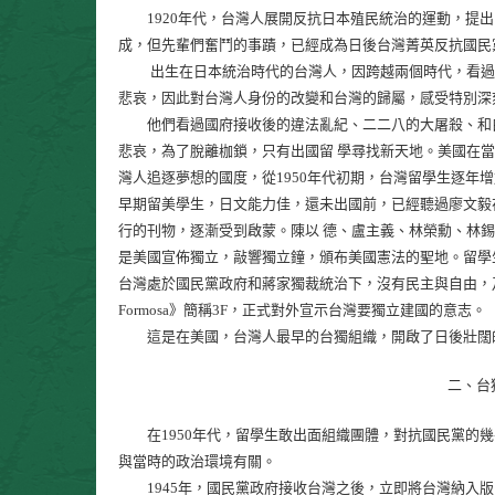
1920年代，台灣人展開反抗日本殖民統治的運動，提出
成，但先輩們奮鬥的事蹟，已經成為日後台灣菁英反抗國民
出生在日本統治時代的台灣人，因跨越兩個時代，看過兩
悲哀，因此對台灣人身份的改變和台灣的歸屬，感受特別深
他們看過國府接收後的違法亂紀、二二八的大屠殺、和白
悲哀，為了脫離枷鎖，只有出國留 學尋找新天地。美國在
灣人追逐夢想的國度，從1950年代初期，台灣留學生逐年
早期留美學生，日文能力佳，還未出國前，已經聽過廖文毅
行的刊物，逐漸受到啟蒙。陳以 德、盧主義、林榮勳、林
是美國宣佈獨立，敲響獨立鐘，頒布美國憲法的聖地。留學
台灣處於國民黨政府和蔣家獨裁統治下，沒有民主與自由，乃產生為家
Formosa》簡稱3F，正式對外宣示台灣要獨立建國的意志。
這是在美國，台灣人最早的台獨組織，開啟了日後壯闊
二、台
在1950年代，留學生敢出面組織團體，對抗國民黨的幾
與當時的政治環境有關。
1945年，國民黨政府接收台灣之後，立即將台灣納入版