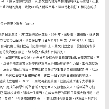
gram》。陳以德得此奧援，以 廖文毅的台灣共和國臨時政府為主題，出版
第四期的費用，致使UFI陷入財政困難，陳以德必須打工 和同志的捐
美台灣獨立聯盟（UFAI）
日漸增加，UFI成員也加速成長。1964年，彭明敏、謝聰敏、魏廷朝
言被帶出台灣，刊登在日本《台灣青年》62號（1965年1月）雜誌
英文，台灣同鄉出錢刊登在《紐約時報》上。此文刊登之後，震撼台灣留學
府的統治更加厭惡，紛 紛投入救援和台獨行列。
灣，向國民黨政府投誠。此舉幾乎使得台灣共和國臨時政府面臨瓦解，不
落。幸好台灣青年獨立聯盟已成為日本台獨運動的新生力量，取代臨時政
， 反而更加茁壯發展。在美國的台灣留學生看到台獨組織的起落，以及
量，乃有結合各地台獨運動者，建立 一個全美的台獨組織的構想。
成立組織。1959年，周烒明來到美國，就讀於威斯康辛大學醫學
他的住處成為留學生的聚會所，他們兩人又很會照顧人，所以凝聚力很
烒明已 是該校講師，所以出任顧問。在威大舉行的國際日國旗大遊行時，威
3月，又成立「台灣問題研究 會」，藉此探討台灣問題，成為威州附近的