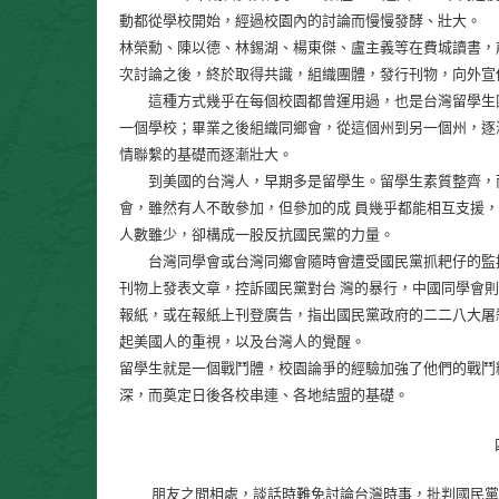
動都從學校開始，經過校園內的討論而慢慢發酵、壯大。
林榮勳、陳以德、林錫湖、楊東傑、盧主義等在費城讀書，
次討論之後，終於取得共識，組織團體，發行刊物，向外宣
這種方式幾乎在每個校園都曾運用過，也是台灣留學生團
一個學校；畢業之後組織同鄉會，從這個州到另一個州，逐
情聯繫的基礎而逐漸壯大。
到美國的台灣人，早期多是留學生。留學生素質整齊，而
會，雖然有人不敢參加，但參加的成 員幾乎都能相互支援
人數雖少，卻構成一股反抗國民黨的力量。
台灣同學會或台灣同鄉會隨時會遭受國民黨抓耙仔的監控
刊物上發表文章，控訴國民黨對台 灣的暴行，中國同學會
報紙，或在報紙上刊登廣告，指出國民黨政府的二二八大屠
起美國人的重視，以及台灣人的覺醒。
留學生就是一個戰鬥體，校園論爭的經驗加強了他們的戰鬥
深，而奠定日後各校串連、各地結盟的基礎。
朋友之間相處，談話時難免討論台灣時事，批判國民黨，