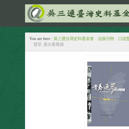
民間的‧生活的‧史料的
You are here :
吳三連台灣史料基金會
/
出版刊物
/
口述
/
發芽_張炎憲導讀