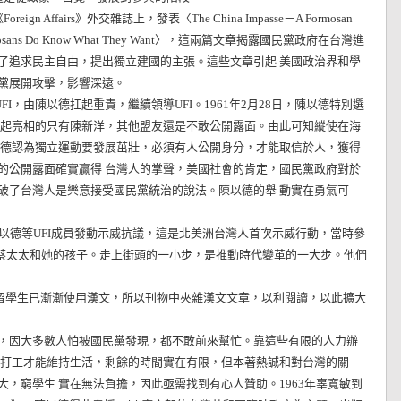
fairs》外交雜誌上，發表〈The China Impasse－A Formosan
mosans Do Know What They Want〉，這兩篇文章揭露國民黨政府在台灣進
了追求民主自由，提出獨立建國的主張。這些文章引起 美國政治界和學
黨展開攻擊，影響深遠。
I，由陳以德扛起重責，繼續領導UFI。1961年2月28日，陳以德特別選
一起亮相的只有陳新洋，其他盟友還是不敢公開露面。由此可知縱使在海
以德認為獨立運動要發展茁壯，必須有人公開身分，才能取信於人，獲得
的公開露面確實贏得 台灣人的掌聲，美國社會的肯定，國民黨政府對於
破了台灣人是樂意接受國民黨統治的說法。陳以德的舉 動實在勇氣可
德等UFI成員發動示威抗議，這是北美洲台灣人首次示威行動，當時參
ng，蔡太太和她的孩子。走上街頭的一小步，是推動時代變革的一大步。他們
刊物，因留學生已漸漸使用漢文，所以刊物中夾雜漢文文章，以利閱讀，以此擴大
因大多數人怕被國民黨發現，都不敢前來幫忙。靠這些有限的人力辦
要打工才能維持生活，剩餘的時間實在有限，但本著熱誠和對台灣的關
，窮學生 實在無法負擔，因此亟需找到有心人贊助。1963年辜寬敏到