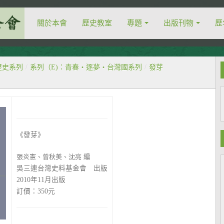
關於本會
歷史教室
專題
出版刊物
歷
歷史系列
/
系列（E)：青春‧逐夢‧台灣國系列
/
發芽
《發芽》
張炎憲、曾秋美、沈亮
編
吳三連台灣史料基金會 出版
2010年11月出版
訂價：350元