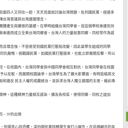
前面四人又同住一起，天天見面就討論台灣問題，批判國民黨，經過多
傳台灣意識與台灣建國理念。
體產生與擴張的基礎。在學時組織台灣同學會，從這個學校串連到另
漸串連而成立全美台灣同鄉會。台灣人的力量就靠同鄉、同校等作為感
且理念強，不容易受到國民黨打壓就改變，因此留學生組成的同學
，同仇敵慨，挑戰國民黨，如國民黨打壓過來，也能立即展開反擊，所以
。在校園內，台灣同學會與中國同學會相互對抗，台灣同學會在校園
則予以反駁，而展開校園論爭。台灣學生為了擴大影響面，有時投稿英文
殺和違反 民主人權的戒嚴統治，並訴求台灣人獨立建國的主張，藉此喚
精神。這種精神力量相互感染，擴及各校區，使得同鄉、同校之誼加
四、3F的出現
但還是心存恐懼，深怕國民黨特務學生會打小報告。在這樣顧忌的年