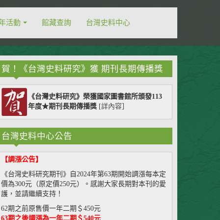
年活動
館藏查詢
台灣史料中心
賀！《台灣史料研究》獲 期刊長期傳播獎
《台灣史料研究》榮獲國家圖書館所頒發113
年度★期刊長期傳播獎
[
詳內容
］
台灣史料中心公告
【調漲公告】
《台灣史料研究期刊》自2024年第63期開始調漲每本定
價為300元（原定價250元）。感謝大家長期對本刊的愛
護，並請繼續支持！
62期之前原售價一年二期＄450元
63期之後調漲為一年二期＄540元