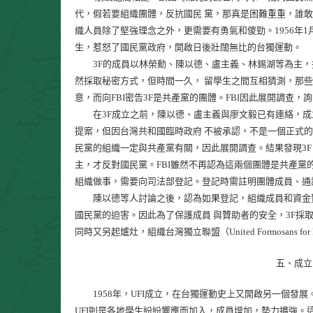
代，假若要組織團體，反抗國民 黨，那真是困難重重，誰
織人員除了堅強理念之外，更需要有勇氣和儍勁。1956年1月 For
生，惹怒了國民黨政府，開啟日後壯闊無比的台獨運動。
3F的成員以林榮勳、陳以德、盧主義、林錫湖等為主，
然採取秘密方式，但時間一久， 留學生之間互相猜測，那
意，而向FBI密告3F是共產黨的團體。FBI因此展開調查，
在3F成立之前，陳以德、盧主義與廖文毅已有連絡，成
提案，但因台灣共和國臨時政府 不被承認，不是一個正式的
民黨的組織一定與共產黨有關，因此展開調查。結果發現3F
主，才反對國民黨。FBI雖然不再認為這兩個團體是共產黨
組織做事，需要向司法部登記。登記時需註明團體成員、通
陳以德等人討論之後，認為如果登記，組織成員和資金贊
國民黨的迫害。因此為了保護成員 與贊助者的安全，3F採
同時又另起爐灶，組織台灣獨立聯盟（United Formosans f
五、成立
1958年，UFI成立，在台獨運動史上又開啟另一個發展
UFI則是各地學生紛紛響應而加入，成員增加，勢力擴強。