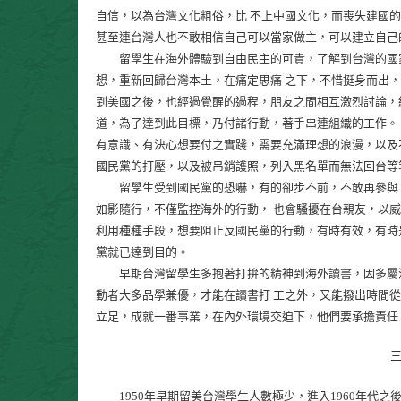
自信，以為台灣文化粗俗，比 不上中國文化，而喪失建國
甚至連台灣人也不敢相信自己可以當家做主，可以建立自己
留學生在海外體驗到自由民主的可貴，了解到台灣的國家
想，重新回歸台灣本土，在痛定思痛 之下，不惜挺身而出，
到美國之後，也經過覺醒的過程，朋友之間相互激烈討論，
道，為了達到此目標，乃付諸行動，著手串連組織的工作。
有意識、有決心想要付之實踐，需要充滿理想的浪漫，以及
國民黨的打壓，以及被吊銷護照，列入黑名單而無法回台等
留學生受到國民黨的恐嚇，有的卻步不前，不敢再參與；
如影隨行，不僅監控海外的行動， 也會騷擾在台親友，以
利用種種手段，想要阻止反國民黨的行動，有時有效，有時
黨就已達到目的。
早期台灣留學生多抱著打拚的精神到海外讀書，因多屬清
動者大多品學兼優，才能在讀書打 工之外，又能撥出時間
立足，成就一番事業，在內外環境交迫下，他們要承擔責任
三
1950年早期留美台灣學生人數極少，進入1960年代之