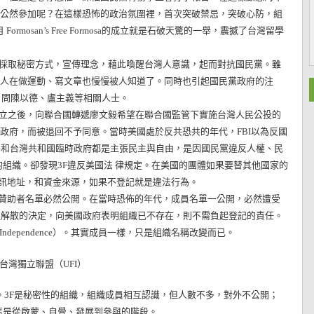
敢公然參加呢？在這樣恐怖的政治氛圍裡，首次突破禁忌，突破心防，組
mosan’s Free Formosa的成立就是石破天驚的一舉，震撼了台灣留學
採取秘密方式，宣傳理念，藉此喚醒台灣人意識，起而對抗國民黨。雖
些人在做運動、寫文章也慢慢被人知道了。同時也引起國民黨政府的注
詢 問陳以德、盧主義等相關人士。
立之後，向聯合國轉遞廖文毅希望在聯合國監管下實施台灣人民公投的
政府，而被退回不予同意。當時美國處於反共恐共的年代，FBI以為反國
 和台灣共和國臨時政府都是主張民主與自由，是因國民黨違反人權、民
的組織。卻發現3F違反美國法 律規定。在美國的團體如果要替其他國家的
訊地址，和資金來源，如果不登記就是違法行為。
助者名單必然公開。在當時恐佈的年代，成員名單一公開，必然遭受
取解散的決定，向美國政府表明組織已不存在，則不需負起登記的責任。
or Independence）。其實成員一樣，只是組織名稱改變而已。
台灣獨立聯盟（UFI）
。3F是秘密性的組織，組織成員相互認識，但人數不多，對外不公開；
這是從啟蒙、自覺、發展到參與的階段。