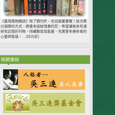
《臺灣風物雜誌》除了期刊外，也出版叢書喔！這次將
以捐贈的方式，將書本送給惜書的您，希望讓每本充滿
研究記憶的刊物，持續散發其能量、充實更多擁有者的
心靈與智識。…[
詳內容
］
相關連結