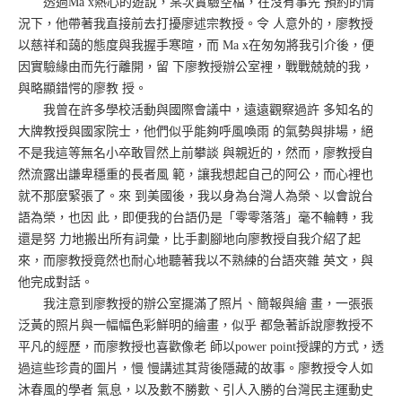
透過Ma x熱心的遊說，某次實驗空檔，在沒有事先 預約的情
況下，他帶著我直接前去打擾廖述宗教授。令 人意外的，廖教授
以慈祥和藹的態度與我握手寒暄，而 Ma x在匆匆將我引介後，便
因實驗緣由而先行離開，留 下廖教授辦公室裡，戰戰兢兢的我，
與略顯錯愕的廖教 授。
我曾在許多學校活動與國際會議中，遠遠觀察過許 多知名的
大牌教授與國家院士，他們似乎能夠呼風喚雨 的氣勢與排場，絕
不是我這等無名小卒敢冒然上前攀談 與親近的，然而，廖教授自
然流露出謙卑穩重的長者風 範，讓我想起自己的阿公，而心裡也
就不那麼緊張了。來 到美國後，我以身為台灣人為榮、以會說台
語為榮，也因 此，即便我的台語仍是「零零落落」毫不輪轉，我
還是努 力地搬出所有詞彙，比手劃腳地向廖教授自我介紹了起
來，而廖教授竟然也耐心地聽著我以不熟練的台語夾雜 英文，與
他完成對話。
我注意到廖教授的辦公室擺滿了照片、簡報與繪 畫，一張張
泛黃的照片與一幅幅色彩鮮明的繪畫，似乎 都急著訴說廖教授不
平凡的經歷，而廖教授也喜歡像老 師以power point授課的方式，透
過這些珍貴的圖片，慢 慢講述其背後隱藏的故事。廖教授令人如
沐春風的學者 氣息，以及數不勝數、引人入勝的台灣民主運動史