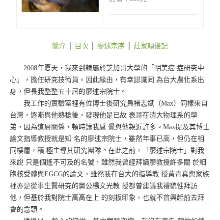
簡介
│
目次
│
廖述宗序
│
莊家穎後記
2008年夏天，我來到隸屬於芝加哥大學的「明美癌 症研究中
心」，擔任研究技術員。因此緣由，有幸認識同 為台大農化系出
身，但長我整整五十屆的廖述宗院士。
我工作的實驗室裡有位博士後研究員褚志斌（Max）同樣來自
台灣，逐漸與他熟稔後，發現他是已故 表哥在清大物理系的學
弟，因為這層關係，頓時讓我感 覺與他親近許多。Max提及其博士
論文指導教授就是知 名的廖述宗院士，雖然年事已高，但仍在相
同樓層，積 極主導其研究團隊。在此之前，「廖述宗院士」對我
來說 只是個遙不可及的名號，雖然我曾經拜讀廖教授許多關 於細
胞核受體與EGCG的論文，雖然我在台大的指導教 授黃青真與家族
裡亦是從事生醫研究的舅公楊文光教 授都曾建議我禮貌性拜訪
他，但基於我對院士高高在上 的刻板印象，也就不曾興起前去拜
會的念頭。