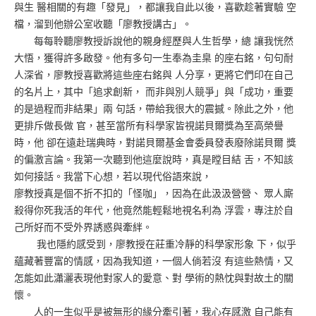
與生 醫相關的有趣「發見」，都讓我自此以後，喜歡趁著實驗 空
檔，溜到他辦公室收聽「廖教授講古」。
每每聆聽廖教授訴說他的親身經歷與人生哲學，總 讓我恍然
大悟，獲得許多啟發。他有多句一生奉為圭臬 的座右銘，句句耐
人深省，廖教授喜歡將這些座右銘與 人分享，更將它們印在自己
的名片上，其中「追求創新， 而非與別人競爭」與「成功，重要
的是過程而非結果」兩 句話，帶給我很大的震撼。除此之外，他
更排斥做長做 官，甚至當所有科學家皆視諾貝爾獎為至高榮譽
時，他 卻在遠赴瑞典時，對諾貝爾基金會委員發表廢除諾貝爾 獎
的偏激言論。我第一次聽到他這麼說時，真是瞠目結 舌，不知該
如何接話。我當下心想，若以現代俗語來說，
廖教授真是個不折不扣的「怪咖」，因為在此汲汲營營、 眾人廝
殺得你死我活的年代，他竟然能輕鬆地視名利為 浮雲，專注於自
己所好而不受外界誘惑與牽絆。
我也隱約感受到，廖教授在莊重冷靜的科學家形象 下，似乎
蘊藏著豐富的情感，因為我知道，一個人倘若沒 有這些熱情，又
怎能如此瀟灑表現他對家人的愛意、對 學術的熱忱與對故土的關
懷。
人的一生似乎是被無形的緣分牽引著，我心存感激 自己能有