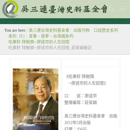
關於本會
You are here :
吳三連台灣史料基金會
/
出版刊物
/
口述歷史系列
歷史教室
/
系列（E)：青春‧逐夢‧台灣國系列
/
吃果籽 拜樹頭─廖述宗的人生回憶
專題
/
吃果籽 拜樹頭─廖述宗的人生回憶_莊家穎後記
出版刊物
歷年活動
《吃果籽 拜樹頭
─廖述宗的人生回憶》
館藏查詢
台灣史料中心
口 述：廖述宗
整理編寫：莊家穎
吳三連台灣史料基金會 出版
2012年5月出版
訂價：350元