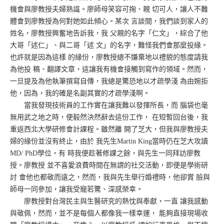
機會與廖教授夫婦熟識。廖師母笑容可掬、親 切可人，讓人不難
體會到廖教授為何對她如此傾心。某次 言談間，我們談到家人的
姓名，廖教授興奮地告訴我，我 父親的名字「仁文」，綜合了他
大哥「述仁」、與二哥「述 文」的名字，難怪我們會那麼投緣。
也許就是因為這樣 的緣份，廖教授總不嫌棄地以禮貌的態度請我
為他投 稿、翻譯文章，這讓我有機會接觸到寫作的領域。然而，
一旦提及為他執筆撰寫自傳，我總是驚恐地以才疏學淺 為由婉拒
他，因為，我的確是名副其實的才疏學淺啊。
當我發現技術員的工作實在讓我難以發揮所長，而 腦袋也毫
無用武之地之時，便毅然決然辭去這份工作， 在短暫回台後，我
重返西北大學研修會計課程。雖然離 開了芝大，但我與廖教授夫
婦的緣份並沒有終止，由於 我先生Martin King當時仍在芝大攻讀
MD/ PhD學位，有 時我便趁著修課之餘，與先生一同拜訪廖教
授。廖教授 並不喜愛浪費時間在無謂的社交活動，即便是學術研
討 會他也都敬而遠之，然而，我與先生舉行婚禮時，他卻賞 臉與
師母一同參加，讓我受寵若驚、深感榮幸。
廖教授對台灣民主與生醫研究的熱忱與奉獻，一直 讓我感動
與敬佩，然而，並不是每個人都像我一樣幸運， 能夠直接現場收