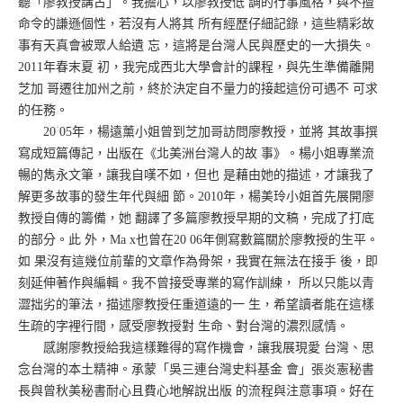
聽「廖教授講古」。我擔心，以廖教授低 調的行事風格，與不擅
命令的謙遜個性，若沒有人將其 所有經歷仔細記錄，這些精彩故
事有天真會被眾人給遺 忘，這將是台灣人民與歷史的一大損失。
2011年春末夏 初，我完成西北大學會計的課程，與先生準備離開
芝加 哥遷往加州之前，終於決定自不量力的接起這份可遇不 可求
的任務。
20 05年，楊遠薰小姐曾到芝加哥訪問廖教授，並將 其故事撰
寫成短篇傳記，出版在《北美洲台灣人的故 事》。楊小姐專業流
暢的雋永文筆，讓我自嘆不如，但也 是藉由她的描述，才讓我了
解更多故事的發生年代與細 節。2010年，楊美玲小姐首先展開廖
教授自傳的籌備，她 翻譯了多篇廖教授早期的文稿，完成了打底
的部分。此 外，Ma x也曾在20 06年側寫數篇關於廖教授的生平。
如 果沒有這幾位前輩的文章作為骨架，我實在無法在接手 後，即
刻延伸著作與編輯。我不曾接受專業的寫作訓練， 所以只能以青
澀拙劣的筆法，描述廖教授任重道遠的一 生，希望讀者能在這樣
生疏的字裡行間，感受廖教授對 生命、對台灣的濃烈感情。
感謝廖教授給我這樣難得的寫作機會，讓我展現愛 台灣、思
念台灣的本土精神。承蒙「吳三連台灣史料基金 會」張炎憲秘書
長與曾秋美秘書耐心且費心地解說出版 的流程與注意事項。好在