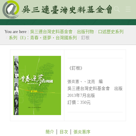
關於本會
You are here :
吳三連台灣史料基金會
/
出版刊物
/
口述歷史系列
歷史教室
/
系列（E)：青春‧逐夢‧台灣國系列
/
釘根
專題
出版刊物
《釘根》
歷年活動
張炎憲、、沈亮
編
館藏查詢
吳三連台灣史料基金會 出版
2013年7月出版
台灣史料中心
訂價：350元
簡介
│
目次
│
張炎憲序