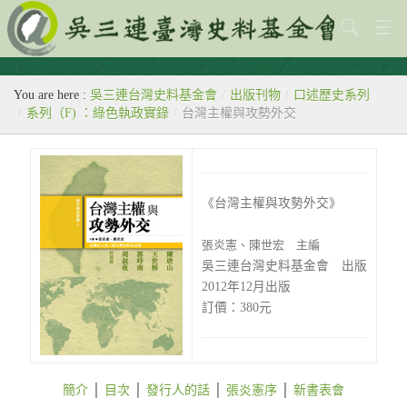
關於本會
You are here :
吳三連台灣史料基金會
/
出版刊物
/
口述歷史系列
歷史教室
/
系列（F) ：綠色執政實錄
/
台灣主權與攻勢外交
專題
出版刊物
《台灣主權與攻勢外交》
歷年活動
張炎憲、陳世宏 主編
館藏查詢
吳三連台灣史料基金會 出版
2012年12月出版
台灣史料中心
訂價：380元
簡介
│
目次
│
發行人的話
│
張炎憲序
│
新書表會