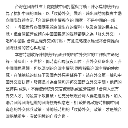
台灣在國際社會上處處被中國打壓與封鎖，陳水扁總統任內
為了抗拒中國的圍堵，以「攻勢外交」戰略，藉出國訪問機會主動
向國際媒體宣示「台灣是個主權獨立的 國家，不是中國的一部
分」，呼籲世界各國應重視台灣生存的權利，以及台灣的民主成
就。但台灣藍營或傾向中國國民黨的媒體卻稱之為「烽火外交」，
唱和中國對 台灣主權外交的打壓，有意忽略陳水扁想將台灣推向
國際社會的苦心與用意。
本書特別收錄陳總統任內派任的四位外交官的工作與生命紀
錄。陳唐山、王世榕、郭時南和周叔夜四位，非外交科班出身、非
中國國民黨籍，但以深刻的台灣主權認 同與捍衛台灣主權的使命
感，在陳總統的信任下及國內外惡劣條件下，站在外交第一線和中
國外交官拼搏，發揮長才為台灣和非邦交國建立外交空間。他們的
堅持與 成果，不僅使傳統外交官僚體系或藍營媒體「台灣人沒有
外交人才」的謊言不攻自破，也充分展現台灣人要走進世界、加入
聯合國等國際組織的國際視野與意志。相 較於馬政府時期仰中國
鼻息的外交休兵政策，陳總統時期的「攻勢外交」政策，才是讓台
灣絕地重生、突破困境的自救之道。