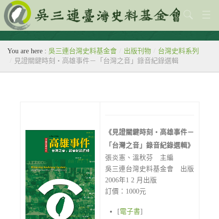
關於本會
You are here :
吳三連台灣史料基金會
/
出版刊物
/
台灣史料系列
歷史教室
/
見證關鍵時刻‧高雄事件－「台灣之音」錄音紀錄選輯
專題
出版刊物
歷年活動
《見證關鍵時刻‧高雄事件－
館藏查詢
「台灣之音」錄音紀錄選輯》
張炎憲、溫秋芬 主編
台灣史料中心
吳三連台灣史料基金會 出版
2006年1 2 月出版
訂價：1000元
[
電子書
]