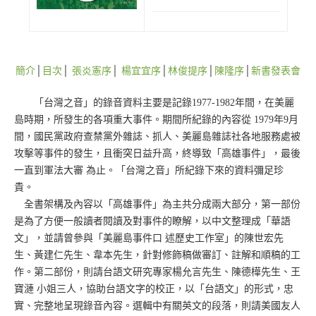
簡介
│
目次
│
張炎憲序
│
楊宜宜序
│
林俊提序
│
陳隆序
│
新書發表會
「台灣之音」的錄音資料主要是記錄1977-1982年間，在美麗
島時期，所發生的各項重大事件。期間所紀錄的內容從 1979年9月
間，國民黨政府查禁黨外雜誌、抓人、美麗島雜誌社各地服務處被
攻擊等事件的發生，且衝突日益升高，終導致「高雄事件」，最後
一直到軍法大審 為止。「台灣之音」所紀錄下來的資料彌足珍
貴。
全書架構及內容以「高雄事件」為主共分成兩大部分，第一部份
是為了方便一般讀者閱讀及對事件的瞭解，以中文整理成「華語
文」，並請曾參與「美麗島事件口 述歷史工作室」的陳世宏先
生、黃建仁先生、韋本先生，針對修飾稿做審訂、註解和順稿的工
作。第二部份，則請台語文研究專家楊允言先生、陳德樺先生、王
寶漣 小姐三人，協助台語文字的校正，以「台語文」的形式，忠
實、完整地呈現錄音內容。選輯中有關英文的段落，則請美國友人