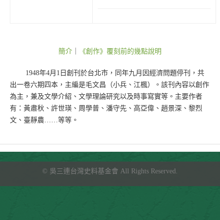
簡介
｜
《創作》覆刻前的幾點說明
1948年4月1日創刊於台北市，同年九月因經濟問題停刊，共
出一卷六期四本，主編是毛文昌（小兵、江楓）。該刊內容以創作
為主，兼及文學介紹、文學理論研究以及時事寫實等。主要作者
有：黃肅秋、許世瑛、周學普、潘守先、高亞偉、趙景深、黎烈
文、臺靜農……等等。
©
吳三連台灣史料基金會
All Rights Reserved.