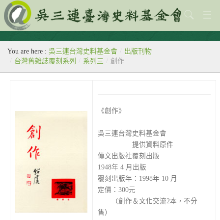
關於本會
You are here :
吳三連台灣史料基金會
/
出版刊物
歷史教室
/
台灣舊雜誌覆刻系列
/
系列三
/
創作
專題
出版刊物
《創作》
歷年活動
吳三連台灣史料基金會
館藏查詢
提供資料原件
傳文出版社覆刻出版
台灣史料中心
1948年 4 月出版
覆刻出版年：1998年 10 月
定價：300元
（創作＆文化交流2本，不分
售）