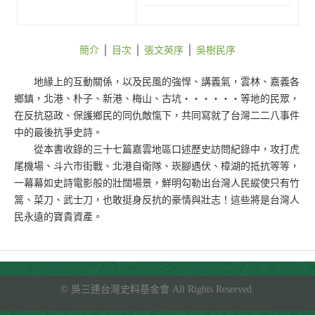
簡介
│
目次
│
張文英序
│
吳樹民序
地緣上的互動關係，以及民風的強悍、講義氣，雲林、嘉義各
鄉鎮，北港、朴子、新港、梅山、古坑‧‧‧‧‧‧等地的民眾，
在反抗惡政、保護鄉民的同仇敵愾下，共同寫就了台灣二二八事件
中的最後抗爭史詩。
從本書收錄的三十七篇嘉雲地區口述歷史訪問紀錄中，攻打虎
尾機場、斗六市街戰、北港自衛隊、崁腳遇伏、樟湖的抵抗等等，
一幕幕如史詩電影般的壯闊場景，鮮明勾勒出台灣人民縱使只有竹
篙、菜刀、武士刀，也敢挺身反抗的豪情與壯志！這些將是台灣人
民永遠的寶貴資產。
©
吳三連台灣史料基金會
All Rights Reserved.