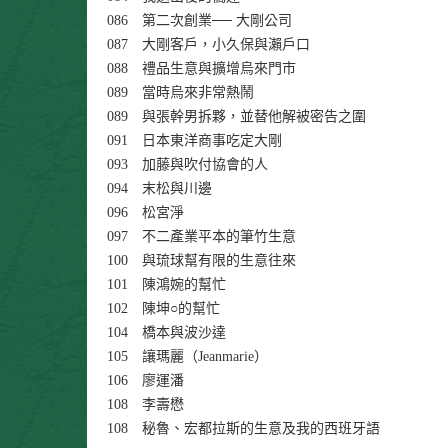
086 第二次創業── 大剛公司
087 大剛客戶，小久保與瀨戶口
088 禮品生意與擴增烏來門市
089 當時烏來非常熱鬧
089 與張幹男拆夥，並替他解被密告之圍
091 日本東洋商事吃定大剛
093 加藤與吹付協會的人
094 末松與川邊
096 松宮淨
097 不二產業平本的筆竹生意
100 與琉球幫有限的生意往來
101 陳鴻婉的幫忙
102 陳坤○的幫忙
104 橋本與波沙達
105 讓瑪麗（Jeanmarie）
106 廖運潘
108 李壽懋
108 秘魯、宏都拉斯的生意及我的西班牙語