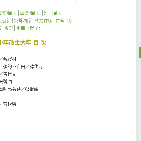
回憶3目次
│
回憶4目次
│
別冊目次
建元序
│
吳聲潤序
│
蔡焜霖序
│
作者自序
讀
│
後記
│
別冊〈楔子
〉
小牢改坐大牢 目 次
文／戴寶村
由」後的不自由／薛化元
憶／曾建元
／吳聲潤
依然照亮著路／蔡焜霖
曲／曹欽榮