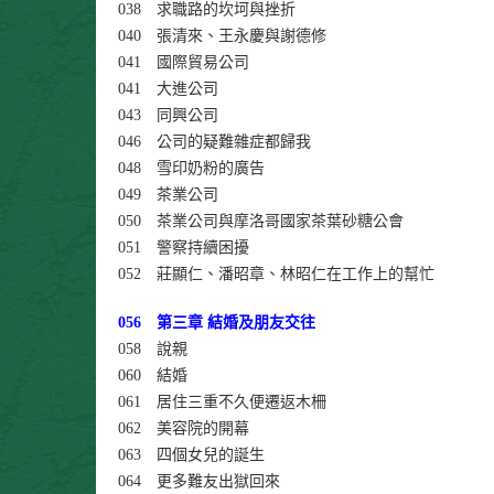
038 求職路的坎坷與挫折
040 張清來、王永慶與謝德修
041 國際貿易公司
041 大進公司
043 同興公司
046 公司的疑難雜症都歸我
048 雪印奶粉的廣告
049 茶業公司
050 茶業公司與摩洛哥國家茶葉砂糖公會
051 警察持續困擾
052 莊顯仁、潘昭章、林昭仁在工作上的幫忙
056 第三章 結婚及朋友交往
058 說親
060 結婚
061 居住三重不久便遷返木柵
062 美容院的開幕
063 四個女兒的誕生
064 更多難友出獄回來