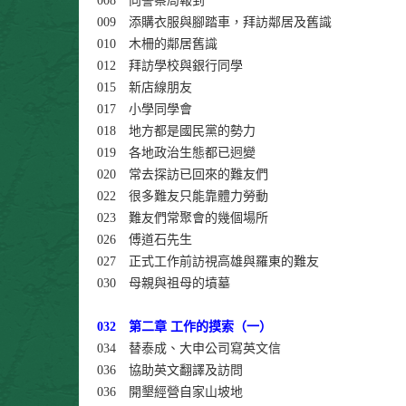
008 向警察局報到
009 添購衣服與腳踏車，拜訪鄰居及舊識
010 木柵的鄰居舊識
012 拜訪學校與銀行同學
015 新店線朋友
017 小學同學會
018 地方都是國民黨的勢力
019 各地政治生態都已迥變
020 常去探訪已回來的難友們
022 很多難友只能靠體力勞動
023 難友們常聚會的幾個場所
026 傅道石先生
027 正式工作前訪視高雄與羅東的難友
030 母親與祖母的墳墓
032 第二章 工作的摸索（一）
034 替泰成、大申公司寫英文信
036 協助英文翻譯及訪問
036 開墾經營自家山坡地