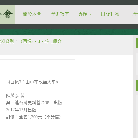
關於本會
歷史教室
專題
出版刊物
歷
史料系列
/
《回憶2‧3‧4》_簡介
《回憶2：由小牢改坐大牢》
陳英泰 著
吳三連台灣史料基金會 出版
2017年12月出版
訂價：全套1,200元（不分售）