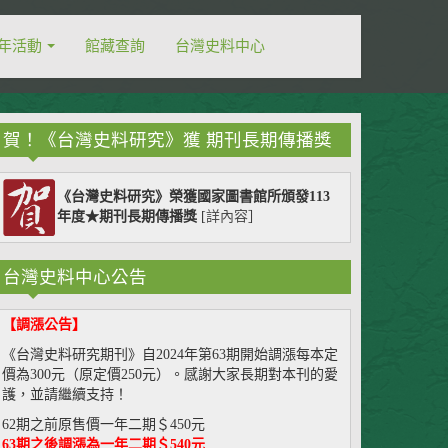
年活動
館藏查詢
台灣史料中心
賀！《台灣史料研究》獲 期刊長期傳播獎
《台灣史料研究》榮獲國家圖書館所頒發113
年度★期刊長期傳播獎
[
詳內容
］
台灣史料中心公告
【調漲公告】
《台灣史料研究期刊》自2024年第63期開始調漲每本定
價為300元（原定價250元）。感謝大家長期對本刊的愛
護，並請繼續支持！
62期之前原售價一年二期＄450元
63期之後調漲為一年二期＄540元