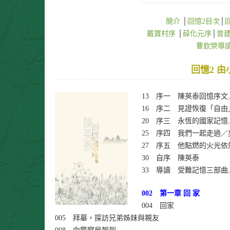
簡介
│
回憶2目次
│
戴寶村序
│
薛化元序
│
曾
曹欽榮導
回憶2 由
13 序一 陳英泰回憶序
16 序二 見證恢復「自
20 序三 永恆的國家記
25 序四 我們一起走過
27 序五 他點燃的火光
30 自序 陳英泰
33 導讀 受難記憶三部
002 第一章 回 家
004 回家
005 拜墓，探訪兄弟姊妹與親友