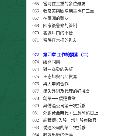
065 當時住三重的多位難友
066 張常美與歐陽劍華也在三重
067 在蘆洲的難友
068 回家後警察的管制
070 搬遷戶口的不便
071 當時在木柵的難友
072 第四章 工作的摸索（二）
074 離開同興
074 對三商發的失望
075 王志旭與台北貿易
076 與大申的合作
077 錯失外銷及代理的好機會
078 創業── 僑連實業
079 與僑連公司第一次拆夥
081 外銷黃金時代，生意蒸蒸日上
082 趁葉傳○入股，增加股東陣容
083 僑連公司的第二次拆夥
084 我退出後的僑連