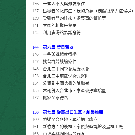
136 一些人不大與難友來往
137 出獄者的恐怖症，我的惡夢（創傷後壓力症候群
139 受難者間的往來，婚喪事的幫忙等
141 大家的相聚是禁忌
142 利用唐湯銘為護身符
144 第六章 昔日舊友
146 一些舊識態度轉變
147 找曾群芳談論案件
148 台北二中同學會及綠水會
153 台北二中前輩倪衍元醫師
154 公費到中國唸書的陳繼樹
155 木柵併入台北市，家產被掠奪殆盡
157 搬家至承德路
158 第七章 從事出口生意，創業維艱
160 跑遍全台各地，尋訪適合廠商
161 新竹方面的鏡框、家俱與聖誕燈及畫框工廠
163 中壢與桃園地區的難友