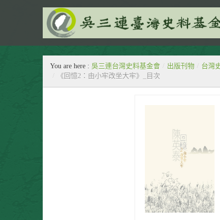
民間的‧生活的‧史料的
You are here :
吳三連台灣史料基金會
/
出版刊物
/
台灣
/
《回憶2：由小牢改坐大牢》_目次