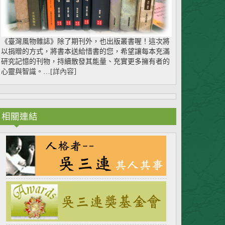
《臺灣風物雜誌》除了期刊外，也出版叢書喔！這次將
以捐贈的方式，將書本送給惜書的您，希望讓每本充滿
研究記憶的刊物，持續散發其能量、充實更多擁有者的
心靈與智識。…[
詳內容
］
相關連結