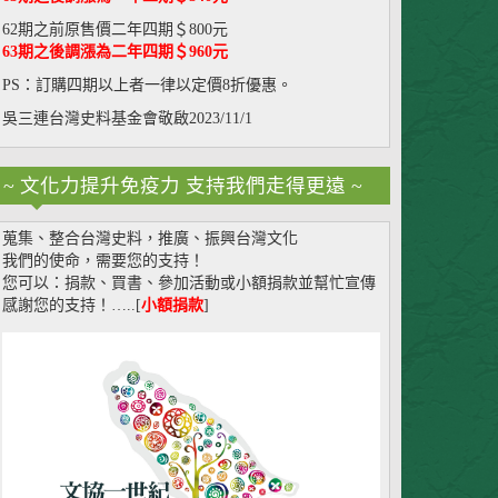
62期之前原售價二年四期＄800元
63期之後調漲為二年四期＄960元
PS：訂購四期以上者一律以定價8折優惠。
吳三連台灣史料基金會敬啟2023/11/1
~ 文化力提升免疫力 支持我們走得更遠 ~
蒐集、整合台灣史料，推廣、振興台灣文化
我們的使命，需要您的支持！
您可以：捐款、買書、參加活動或小額捐款並幫忙宣傳
感謝您的支持！…..[
小額捐款
]