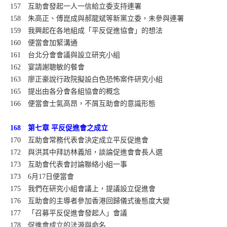
157 互助會發起一人一信給立委支持連署
158 朱高正、傅崑成與郝龍斌等新黨立委，未參與連署
159 我興起在各地組成「平反促進協會」的想法
160 便當會加緊溝通
161 台北分會會議與設立研究小組
162 宴請謝聰敏的餐會
163 廖正豪說行政院擬設白色恐怖案件研究小組
165 提出由各分會各組協會的概念
166 便當會士氣高昂，不屑互助會的意識形態
168 第七章 平反促進會之成立
170 互助會常務代表會決定成立平反促進會
172 與洪其中拜訪林義旭，談論促進會會長人選
173 互助會代表會討論聯絡小組一事
173 6月17日便當會
175 我們在研究小組會議上，提議設立促進會
176 互助會的主導者參加香港回歸儀式後態度大變
177 「召募平反促進會發起人」會議
178 促進會成立的法源與命名