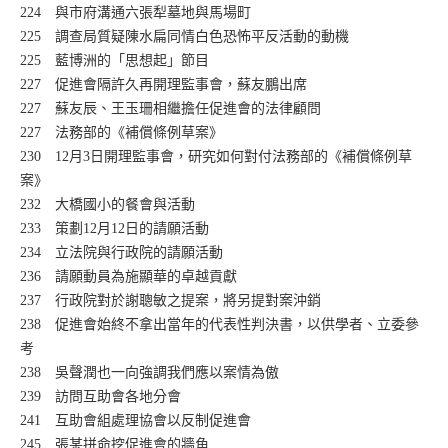
224 與市府溝通六張犁墓地與馬場町
225 調查局質疑陳水扁同情白色恐怖平反活動的動機
225 藍博洲的「思想起」節目
227 促進會隔許久再開理監事會，蘇友鵬出席
227 蘇友辰、王玉珊相繼擔任促進會的法律顧問
227 法務部的《補償條例草案》
230 12月3日開理監事會，研究如何對付法務部的《補償條例草
案》
232 大橋國小的餐會與活動
233 策劃12月12日的請願活動
234 立法院與行政院的請願活動
236 請願動員為施顯華的卓越貢獻
237 行政院對於謝聰敏之提案，將另提對案沖銷
238 促進會始終不拿出當年的代表性判決書，以供學者、立委參
考
238 吳聲潤也一向強調我們應以案情為傲
239 訪問互助會各地分會
241 互助會組處理協會以反制促進會
245 張某拼命挖促進會的牆角