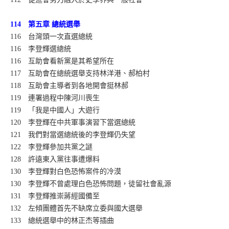
114 第五章 總統選舉
116 台灣頭一次直選總統
116 李登輝選總統
116 互助會看新黨是其希望所在
117 互助會在總統選舉支持林洋港、郝柏村
118 互助會主導者到各地開會挺林郝
119 連署過程中陳河川喪生
119 「我是中國人」大遊行
120 李登輝在中共軍事演習下當選總統
121 我們對當選總統後的李登輝仍失望
122 李登輝參加共黨之謎
128 許遠東入黨往事遭爆料
130 李登輝對白色恐怖案件的冷漠
130 李登輝不曾處理白色恐怖問題，徒留社會亂源
131 李登輝推崇蔣經國備至
132 左傾團體首先不缺席立委與國大選舉
133 總統選舉中的林正杰等插曲