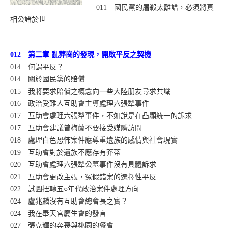
011 國民黨的屠殺太離譜，必須將真
相公諸於世
012 第二章 亂葬崗的發現，開啟平反之契機
014 何謂平反？
014 關於國民黨的賠償
015 我將要求賠償之概念向一些大陸朋友尋求共識
016 政治受難人互助會主導處理六張犁事件
017 互助會處理六張犁事件，不如說是在凸顯統一的訴求
017 互助會建議曾梅蘭不要接受媒體訪問
018 處理白色恐怖案件應尊重遺族的感情與社會現實
019 互助會對於遺族不應存有芥蒂
020 互助會處理六張犁公墓事件沒有具體訴求
021 互助會更改主張，冤假錯案的選擇性平反
022 試圖扭轉五○年代政治案件處理方向
024 盧兆麟沒有互助會總會長之實？
024 我在奉天宮慶生會的發言
027 張克輝的奔喪與桃園的餐會