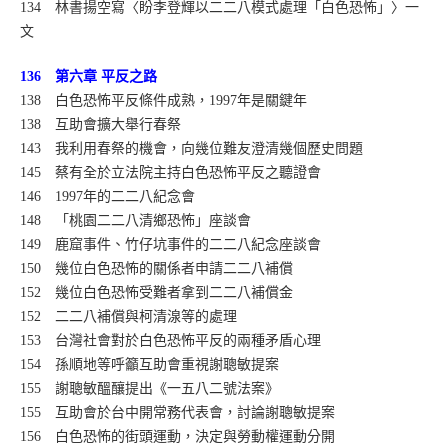
134 林書揚空寫〈盼李登輝以二二八模式處理「白色恐怖」〉一
文
136 第六章 平反之路
138 白色恐怖平反條件成熟，1997年是關鍵年
138 互助會擴大舉行春祭
143 我利用春祭的機會，向幾位難友澄清幾個歷史問題
145 蔡有全於立法院主持白色恐怖平反之聽證會
146 1997年的二二八紀念會
148 「桃園二二八清鄉恐怖」座談會
149 鹿窟事件、竹仔坑事件的二二八紀念座談會
150 幾位白色恐怖的關係者申請二二八補償
152 幾位白色恐怖受難者拿到二二八補償金
152 二二八補償與柯清湶等的處理
153 台灣社會對於白色恐怖平反的兩種矛盾心理
154 孫順地等呼籲互助會重視謝聰敏提案
155 謝聰敏醞釀提出《一五八二號法案》
155 互助會於台中開常務代表會，討論謝聰敏提案
156 白色恐怖的街頭運動，決定與勞動權運動分開