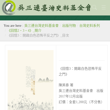
關於本會
You are here :
吳三連台灣史料基金會
/
出版刊物
/
台灣史料系列
歷史教室
/
《回憶2‧3‧4》_簡介
/
《回憶3：開啟白色恐怖平反之門》_目次
專題
出版刊物
歷年活動
《回憶3：開啟白色恐怖平反
館藏查詢
之門》
台灣史料中心
陳英泰 著
吳三連台灣史料基金會 出版
2017年12月出版
訂價：全套1,200元（不分售）