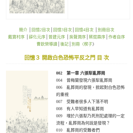
簡介
│
回憶2目次
│
回憶3目次
│
回憶4目次
│
別冊目次
戴寶村序
│
薛化元序
│
曾建元序
│
吳聲潤序
│
蔡焜霖序
│
作者自序
曹欽榮導讀
│
後記
│
別冊〈楔子
〉
回憶３ 開啟白色恐怖平反之門 目 次
002 第一章 六張犁亂葬崗
004 曾梅蘭發現六張犁亂葬崗
006 亂葬崗的發現，掀起對白色恐怖
的重視
007 受難者很多人下落不明
008 有人早知道有亂葬崗
009 埋於六張犁乃死刑犯處理的一定
流程，亂葬崗為何說是發現？
010 亂葬崗的受難者們