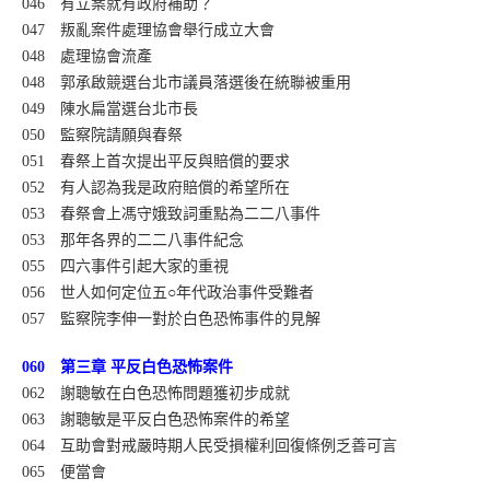
046 有立案就有政府補助？
047 叛亂案件處理協會舉行成立大會
048 處理協會流產
048 郭承啟競選台北市議員落選後在統聯被重用
049 陳水扁當選台北市長
050 監察院請願與春祭
051 春祭上首次提出平反與賠償的要求
052 有人認為我是政府賠償的希望所在
053 春祭會上馮守娥致詞重點為二二八事件
053 那年各界的二二八事件紀念
055 四六事件引起大家的重視
056 世人如何定位五○年代政治事件受難者
057 監察院李伸一對於白色恐怖事件的見解
060 第三章 平反白色恐怖案件
062 謝聰敏在白色恐怖問題獲初步成就
063 謝聰敏是平反白色恐怖案件的希望
064 互助會對戒嚴時期人民受損權利回復條例乏善可言
065 便當會