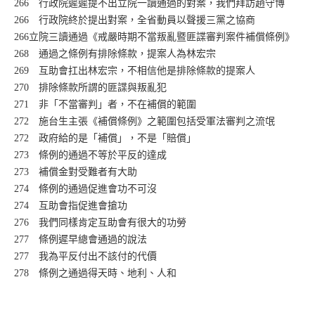
266 行政院遲遲提不出立院一讀通過的對案，我們拜訪趙守博
266 行政院終於提出對案，全省動員以聲援三黨之協商
266立院三讀通過《戒嚴時期不當叛亂暨匪諜審判案件補償條例》
268 通過之條例有排除條款，提案人為林宏宗
269 互助會扛出林宏宗，不相信他是排除條款的提案人
270 排除條款所謂的匪諜與叛亂犯
271 非「不當審判」者，不在補償的範圍
272 施台生主張《補償條例》之範圍包括受軍法審判之流氓
272 政府給的是「補償」，不是「賠償」
273 條例的通過不等於平反的達成
273 補償金對受難者有大助
274 條例的通過促進會功不可沒
274 互助會指促進會搶功
276 我們同樣肯定互助會有很大的功勞
277 條例遲早總會通過的說法
277 我為平反付出不該付的代價
278 條例之通過得天時、地利、人和