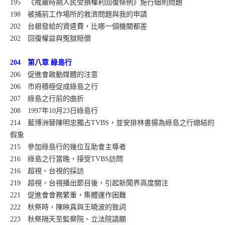
195 《戒嚴時期人民受損權利回復條例》施行細則問題
198 被捕前工作場所的救濟問題與我的申請
202 台銀發給的資遣費，比哪一個機關都差
202 回復權益與冤獄賠償
204 第八章 綠島行
206 促進會啟動媒體的注意
206 市府積極促成綠島之行
207 綠島之行前的曲折
208 1997年10月23日綠島行
214 藍博洲替陳明忠獨占TVBS，並安排林書揚為綠島之行總結的
假象
215 參加綠島行的幾位互助會主導者
216 綠島之行當晚，接受TVBS訪問
216 超視、台視的採訪
219 超視、台視播出節目後，引起新聞界高度關注
221 促進會會務繁重，集體運作困難
222 秋祭時，陳映真與王曉波的致詞
223 秋祭隔天至監察院、立法院請願