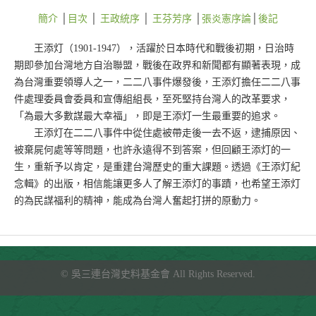
簡介
│
目次
│
王政統序
│
王芬芳序
│
張炎憲序論
│
後記
王添灯（1901-1947），活躍於日本時代和戰後初期，日治時
期即參加台灣地方自治聯盟，戰後在政界和新聞都有顯著表現，成
為台灣重要領導人之一，二二八事件爆發後，王添灯擔任二二八事
件處理委員會委員和宣傳組組長，至死堅持台灣人的改革要求，
「為最大多數謀最大幸福」，即是王添灯一生最重要的追求。
王添灯在二二八事件中從住處被帶走後一去不返，逮捕原因、
被棄屍何處等等問題，也許永遠得不到答案，但回顧王添灯的一
生，重新予以肯定，是重建台灣歷史的重大課題。透過《王添灯紀
念輯》的出版，相信能讓更多人了解王添灯的事蹟，也希望王添灯
的為民謀福利的精神，能成為台灣人奮起打拼的原動力。
©
吳三連台灣史料基金會
All Rights Reserved.