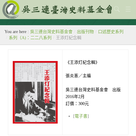
關於本會
You are here :
吳三連台灣史料基金會
/
出版刊物
/
口述歷史系列
歷史教室
/
系列（A)：二二八系列
/
王添灯紀念輯
專題
出版刊物
《王添灯紀念輯》
歷年活動
張炎憲／主編
館藏查詢
吳三連台灣史料基金會 出版
2016年2月
台灣史料中心
訂價：300元
[
電子書
]